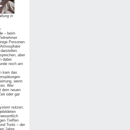
ltung in
e
de – beim
 Teilnehmer
inige Personen
r Atmosphäre
darstellen.
 sprechen, aber
n dabei
kunde noch am
en kam das
Verspätungen
wirrung, wenn
ten. Wer
it dem neuen
Zeit oder gar
System nutzen,
ebildeten
 wesentlich
igen Treffen
und Tools – der
en Jahre.