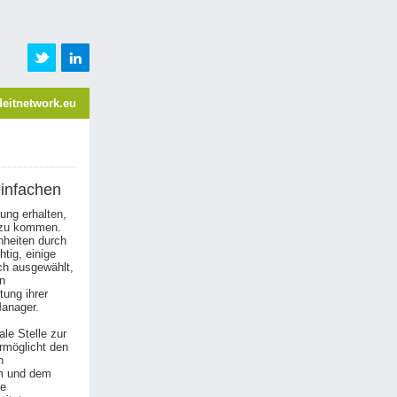
eitnetwork.eu
einfachen
ung erhalten,
dazu kommen.
nheiten durch
tig, einige
ch ausgewählt,
en
ung ihrer
Manager.
le Stelle zur
rmöglicht den
n
m und dem
ge