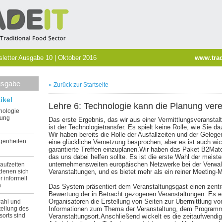
etter Ausgabe 10 | Oktober 2016
www.trad
usgabe
« Zurück zur Startseite
ikel
Lehre 6: Technologie kann die Planung ver
nologie
nung
Das erste Ergebnis, das wir aus einer Vermittlungsveranstalt
ist der Technologietransfer. Es spielt keine Rolle, wie Sie 
Wir haben bereits die Rolle der Ausfallzeiten und der Gelege
egenheiten
eine glückliche Vernetzung besprochen, aber es ist auch wich
garantierte Treffen einzuplanen.Wir haben das Paket B2Mat
das uns dabei helfen sollte. Es ist die erste Wahl der meist
unternehmensweiten europäischen Netzwerke bei der Verwalt
laufzeiten
 denen sich
Veranstaltungen, und es bietet mehr als ein reiner Meeting-
r informell
n
Das System präsentiert dem Veranstaltungsgast einen zentra
Bewertung der in Betracht gezogenen Veranstaltungen. Es e
Organisatoren die Erstellung von Seiten zur Übermittlung vo
wahl und
teilung des
Informationen zum Thema der Veranstaltung, dem Program
sorts sind
Veranstaltungsort.Anschließend wickelt es die zeitaufwendi