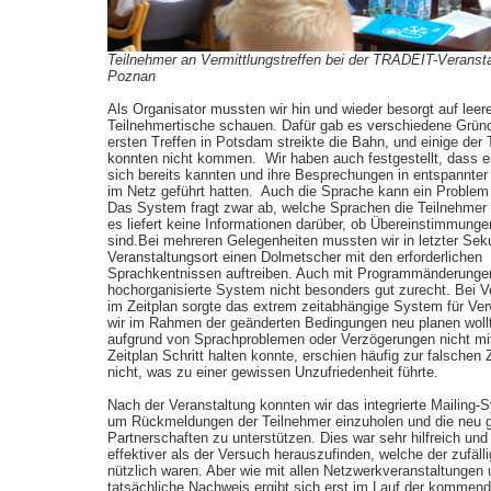
Teilnehmer an Vermittlungstreffen bei der TRADEIT-Veransta
Poznan
Als Organisator mussten wir hin und wieder besorgt auf leer
Teilnehmertische schauen. Dafür gab es verschiedene Grün
ersten Treffen in Potsdam streikte die Bahn, und einige der
konnten nicht kommen. Wir haben auch festgestellt, dass e
sich bereits kannten und ihre Besprechungen in entspannte
im Netz geführt hatten. Auch die Sprache kann ein Problem 
Das System fragt zwar ab, welche Sprachen die Teilnehmer
es liefert keine Informationen darüber, ob Übereinstimmunge
sind.Bei mehreren Gelegenheiten mussten wir in letzter Se
Veranstaltungsort einen Dolmetscher mit den erforderlichen
Sprachkentnissen auftreiben. Auch mit Programmänderung
hochorganisierte System nicht besonders gut zurecht. Bei 
im Zeitplan sorgte das extrem zeitabhängige System für Ver
wir im Rahmen der geänderten Bedingungen neu planen woll
aufgrund von Sprachproblemen oder Verzögerungen nicht m
Zeitplan Schritt halten konnte, erschien häufig zur falschen 
nicht, was zu einer gewissen Unzufriedenheit führte.
Nach der Veranstaltung konnten wir das integrierte Mailing-
um Rückmeldungen der Teilnehmer einzuholen und die neu g
Partnerschaften zu unterstützen. Dies war sehr hilfreich und
effektiver als der Versuch herauszufinden, welche der zufäll
nützlich waren. Aber wie mit allen Netzwerkveranstaltungen 
tatsächliche Nachweis ergibt sich erst im Lauf der kommend