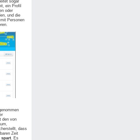
eitet sogar
, ein Profil
en oder
en, und die
 mit Personen
ren.
orgenommen
er
t den von
aum,
herstellt, dass
gbaren Zeit
 spart
. Es