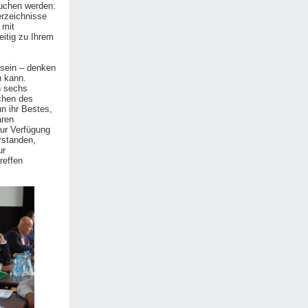
auchen werden:
erzeichnisse
 mit
eitig zu Ihrem
 sein – denken
n kann.
n sechs
chen des
un ihr Bestes,
aren
zur Verfügung
rstanden,
ur
reffen