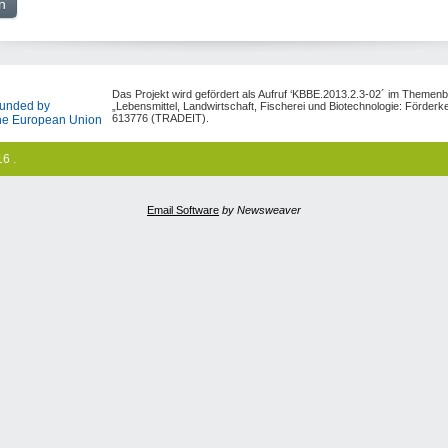
Das Projekt wird gefördert als Aufruf ‘KBBE.2013.2.3-02´ im Themenb
unded by
„Lebensmittel, Landwirtschaft, Fischerei und Biotechnologie: Förder
613776 (TRADEIT).
he European Union
6 .
Email Software
by Newsweaver