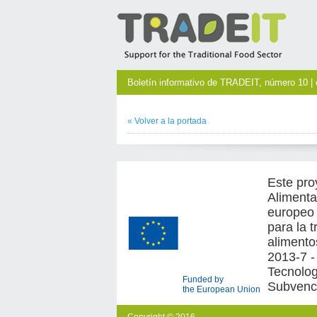
Boletín informativo de TRADEIT, número 10 | 
«
Volver a la
portada
Este pro
Alimenta
europeo 
para la 
alimento
2013-7 -
Tecnologí
Funded by
Subvenc
the European Union