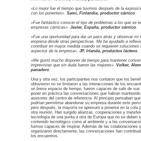
«Lo mejor fue el tiempo que tuvimos después de la exposici
con los ponentes».
Sami, Finlandia, productor cárnico
.
«Fue fantástico conocer el tipo de problemas a los que se e
empresas cárnicas».
Javier, España, productor cárnico
.
«Fue una oportunidad para dar un paso atrás y observar mi t
empresa desde otras perspectivas. Me ha ayudado a reflexi
contribuir en mayor medida cuando se requieren soluciones e
aspectos de la empresa».
JP, Irlanda, productos lácteos
.
«Me gustó mucho disponer de tiempo para mantener conver
imprevistas que sin duda fueron las mejores».
Volker, Alem
panadero
.
Una y otra vez, los participantes nos contaron que los benef
obtuvieron no se limitaron a las interacciones de los encuen
un breve espacio de tiempo, fueron capaces de salir de su
poner en práctica las conversaciones que habían mantenido
asesores del centro de referencia. Al principio pensaban qu
podrían permitirse abandonar su empresa durante este perío
pero después, la mayoría se apresuró a ponerse en la cola pa
otra reunión. Han surgido alianzas, cooperaciones y transfe
tecnología de una punta a otra de Europa que no se deben t
contenido tecnológico como al ambiente y a las conversaci
fuimos capaces de inspirar. Además de las colaboraciones 
organizaron directamente, las conversaciones han contribuid
los encuentros.