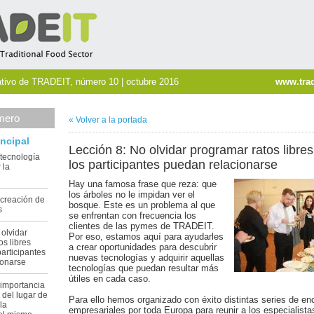
ativo de TRADEIT, número 10 | octubre 2016
www.trad
mero
«
Volver a la
portada
incipal
Lección 8: No olvidar programar ratos libre
 tecnología
los participantes puedan relacionarse
 la
Hay una famosa frase que reza: que
los árboles no le impidan ver el
 creación de
bosque. Este es un problema al que
s
se enfrentan con frecuencia los
clientes de las pymes de TRADEIT.
 olvidar
Por eso, estamos aquí para ayudarles
os libres
a crear oportunidades para descubrir
articipantes
nuevas tecnologías y adquirir aquellas
ionarse
tecnologías que puedan resultar más
útiles en cada caso.
 importancia
 del lugar de
Para ello hemos organizado con éxito distintas series de en
la
empresariales por toda Europa para reunir a los especialista