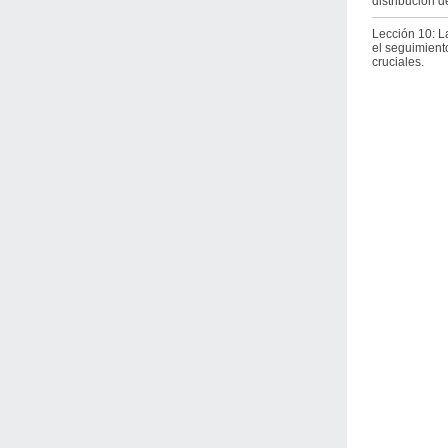
distribución 
Lección 10: La
el seguimient
cruciales.