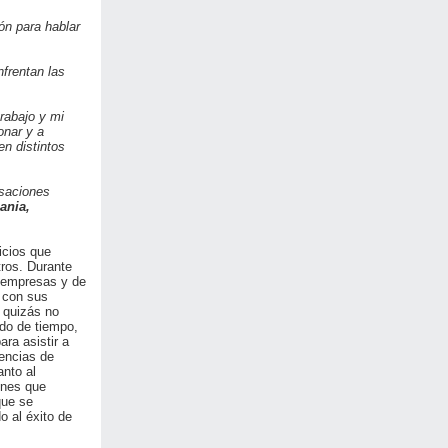
ón para hablar
nfrentan las
rabajo y mi
onar y a
n distintos
saciones
ania,
icios que
tros. Durante
s empresas y de
 con sus
e quizás no
do de tiempo,
ra asistir a
rencias de
anto al
ones que
que se
o al éxito de