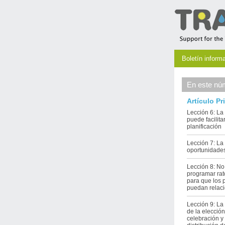
Boletín inform
En este nú
Artículo Pr
Lección 6: La
puede facilitar
planificación
Lección 7: La
oportunidade
Lección 8: No
programar rat
para que los p
puedan relac
Lección 9: La
de la elección
celebración y 