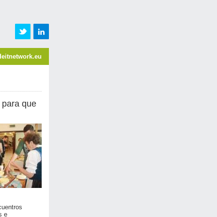
eitnetwork.eu
s para que
cuentros
s e