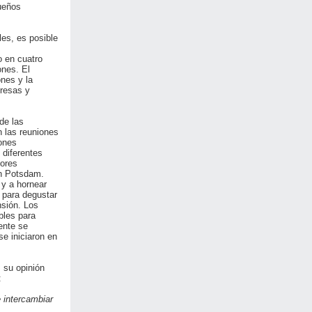
queños
es, es posible
o en cuatro
ones. El
ones y la
presas y
de las
n las reuniones
ones
 diferentes
jores
en Potsdam.
y a hornear
 para degustar
nsión. Los
bles para
ente se
e iniciaron en
 su opinión
:
 intercambiar