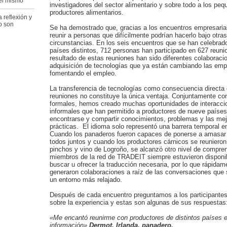
del mismo
investigadores del sector alimentario y sobre todo a los pe
productores alimentarios.
 reflexión y
o son
Se ha demostrado que, gracias a los encuentros empresarial
reunir a personas que difícilmente podrían hacerlo bajo otras
circunstancias. En los seis encuentros que se han celebrad
países distintos, 712 personas han participado en 627 reuni
resultado de estas reuniones han sido diferentes colaboraci
adquisición de tecnologías que ya están cambiando las em
fomentando el empleo.
La transferencia de tecnologías como consecuencia directa 
reuniones no constituye la única ventaja. Conjuntamente co
formales, hemos creado muchas oportunidades de interacci
informales que han permitido a productores de nueve países
encontrarse y compartir conocimientos, problemas y las me
prácticas. El idioma solo representó una barrera temporal 
Cuando los panaderos fueron capaces de ponerse a amasar 
todos juntos y cuando los productores cárnicos se reunieron
pinchos y vino de Logroño, se alcanzó otro nivel de compre
miembros de la red de TRADEIT siempre estuvieron disponi
buscar u ofrecer la traducción necesaria, por lo que rápidam
generaron colaboraciones a raíz de las conversaciones que s
un entorno más relajado.
Después de cada encuentro preguntamos a los participantes
sobre la experiencia y estas son algunas de sus respuestas
«Me encantó reunirme con productores de distintos países e
información».
Dermot, Irlanda, panadero.