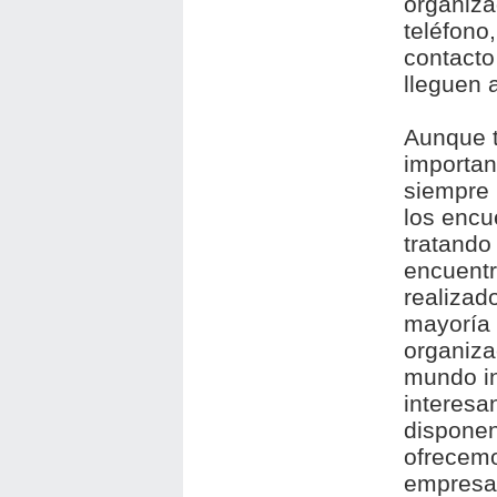
organiza
teléfono
contacto
lleguen 
Aunque t
importan
siempre 
los encu
tratando
encuentr
realizad
mayoría 
organiza
mundo in
interesa
disponen
ofrecemo
empresa