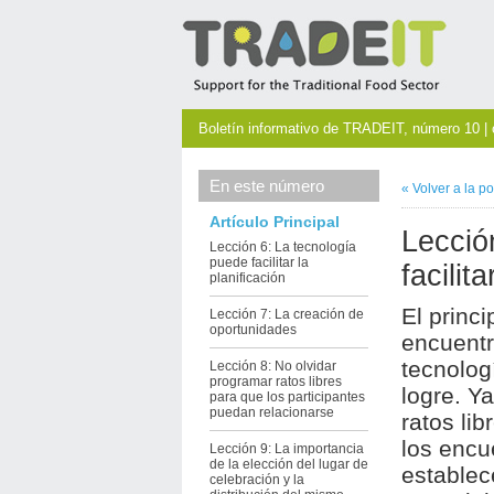
Boletín informativo de TRADEIT, número 10 | 
En este número
«
Volver a la
po
Artículo Principal
Lecció
Lección 6: La tecnología
puede facilitar la
facilit
planificación
El princ
Lección 7: La creación de
oportunidades
encuentr
tecnolog
Lección 8: No olvidar
programar ratos libres
logre. Y
para que los participantes
puedan relacionarse
ratos li
los encu
Lección 9: La importancia
de la elección del lugar de
establec
celebración y la