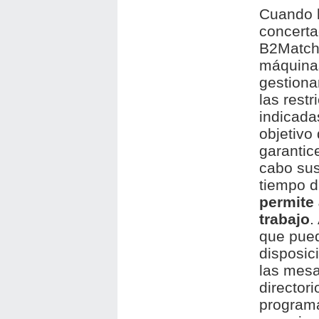
Cuando l
concerta
B2Match 
máquinas
gestiona
las rest
indicada
objetivo
garantic
cabo sus
tiempo d
permite 
trabajo
.
que pued
disposic
las mesa
directori
programa