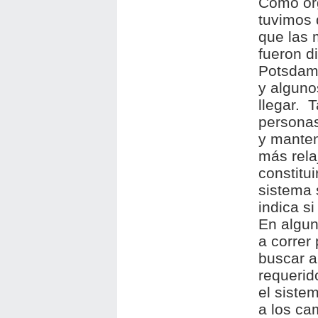
Como or
tuvimos 
que las 
fueron d
Potsdam 
y alguno
llegar. 
personas
y manten
más rela
constitu
sistema 
indica s
En algun
a correr
buscar a
requerid
el siste
a los ca