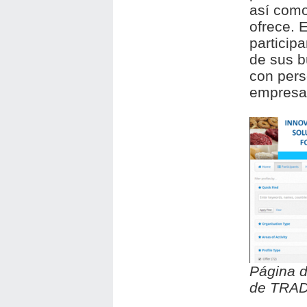
así como
ofrece. 
participa
de sus b
con pers
empresar
Página d
de TRAD