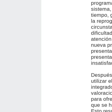
programa
sistema,
tiempo, 
la repro
circunst
dificulta
atención
nueva pr
presenta
presenta
insatisf
Después 
utilizar 
integrad
valoraci
para ofr
que se h
Esto res