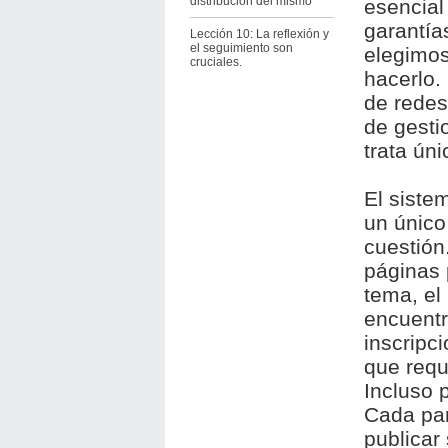
distribución del mismo
esencial
garantía
Lección 10: La reflexión y
el seguimiento son
elegimos
cruciales.
hacerlo.
de redes
de gesti
trata ún
El siste
un único
cuestión
páginas 
tema, el
encuentr
inscripc
que requ
Incluso 
Cada par
publicar 