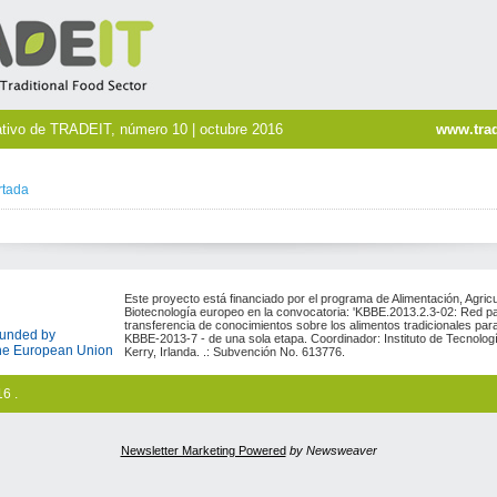
ativo de TRADEIT, número 10 | octubre 2016
www.trad
rtada
Este proyecto está financiado por el programa de Alimentación, Agric
Biotecnología europeo en la convocatoria: 'KBBE.2013.2.3-02: Red pa
transferencia de conocimientos sobre los alimentos
tradicionales pa
unded by
KBBE-2013-7 - de una sola etapa. Coordinador: Instituto de Tecnologí
he European Union
Kerry, Irlanda. .: Subvención No. 613776.
6 .
Newsletter Marketing Powered
by Newsweaver