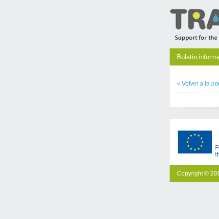
Boletín inform
«
Volver a la
po
F
t
Copyright © 201