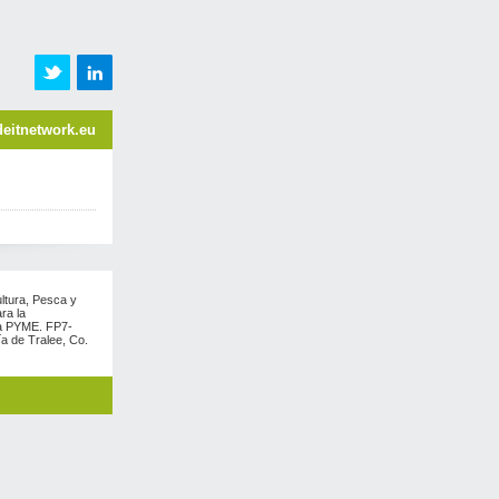
eitnetwork.eu
ultura, Pesca y
ra la
ra PYME. FP7-
a de Tralee, Co.