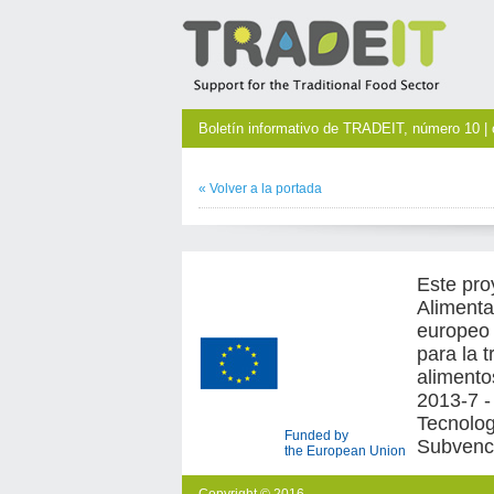
Boletín informativo de TRADEIT, número 10 | 
«
Volver a la
portada
Este pro
Alimenta
europeo 
para la 
alimento
2013-7 -
Tecnologí
Funded by
Subvenc
the European Union