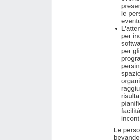
presen
le pe
evento
L'atte
per in
softw
per gl
progra
persin
spazio
organi
raggiu
risult
pianif
facili
incont
Le perso
bevande.