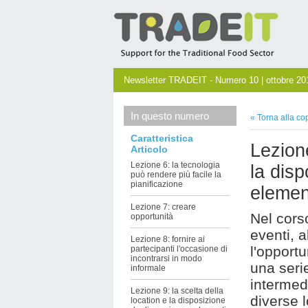
Newsletter TRADEIT - Numero 10 | ottobre 20
In questo numero
« Torna alla co
Caratteristica
Lezione
Articolo
Lezione 6: la tecnologia
la disp
può rendere più facile la
pianificazione
elemen
Lezione 7: creare
Nel cors
opportunità
eventi, 
Lezione 8: fornire ai
l'opportu
partecipanti l'occasione di
incontrarsi in modo
una serie
informale
intermed
Lezione 9: la scelta della
diverse 
location e la disposizione