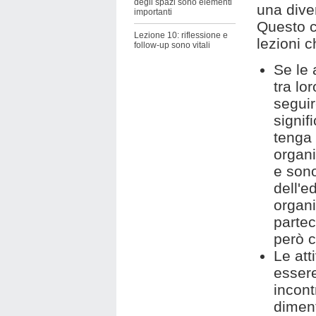
degli spazi sono elementi
una dive
importanti
Questo c
Lezione 10: riflessione e
lezioni c
follow-up sono vitali
Se le 
tra lo
seguir
signif
tenga 
organi
e sono
dell'e
organ
partec
però c
Le att
esser
incont
diment