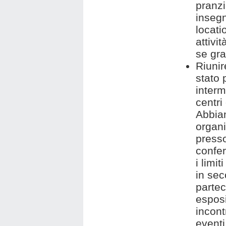
pranzi
insegn
locati
attivi
se gra
Riunir
stato 
interm
centri
Abbiam
organi
presso
confer
i limit
in sec
partec
esposi
incont
eventi