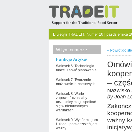
Biuletyn TRADEIT, Numer 10 | października 2
W tym numerze
« Powrót do str
Funkcja Artykuł
Omówi
Wniosek 6: Technologia
może ułatwić planowanie
kooper
Wniosek 7: Tworzenie
– część
możliwości biznesowych
Nazwisko 
Wniosek 8: Warto
by Joan L
zapewnić czas, aby
uczestnicy mogli spotkać
Zakończ
się w nieformalnych
warunkach
kooperac
ważny k
Wniosek 9: Wybór miejsca
i układu pomieszczeń jest
inicjaty
ważny