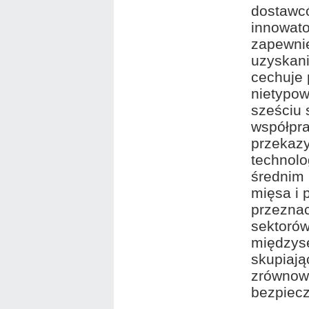
dostawcó
innowato
zapewnie
uzyskani
cechuje 
nietypow
sześciu 
współpra
przekazy
technolo
średnim 
mięsa i 
przezna
sektorów
międzys
skupiają
zrównow
bezpiec