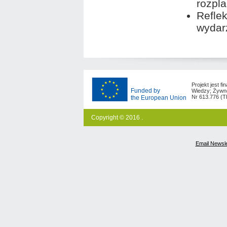
rozpl
Reflek
wydar
Projekt jest 
Funded by
Wiedzy; Żywno
Nr 613.776 (
the European Union
Copyright © 2016 .
Email Newsle