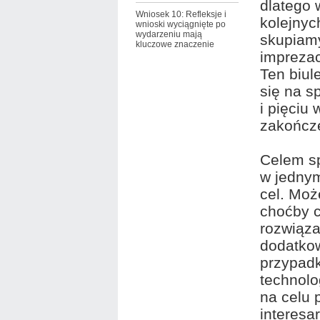
dlatego
Wniosek 10: Refleksje i
kolejnyc
wnioski wyciągnięte po
wydarzeniu mają
skupiamy
kluczowe znaczenie
imprezac
Ten biul
się na 
i pięciu
zakończe
Celem sp
w jednym
cel. Moż
choćby 
rozwiąz
dodatko
przypadk
technolo
na celu 
interesa