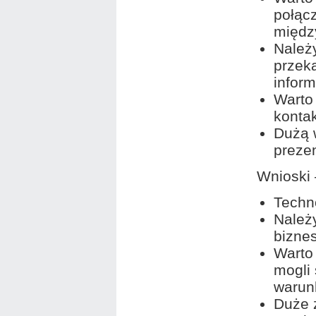
połąc
międz
Należ
przek
inform
Warto
konta
Dużą 
prezen
Wnioski 
Techn
Należ
bizne
Warto
mogli 
warun
Duże 