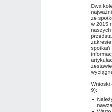
Dwa kole
najważni
ze spot
w 2015 r
naszych 
przedsta
zakresie
spotkań
informa
artykuła
zestawie
wyciągn
Wnioski 
9):
Należ
nawzaj
Warto