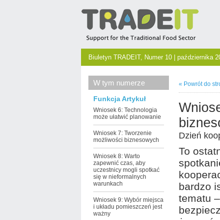
Biuletyn TRADEIT, Numer 10 | października 2
W tym numerze
« Powrót do str
Funkcja Artykuł
Wniose
Wniosek 6: Technologia
może ułatwić planowanie
bizne
Wniosek 7: Tworzenie
Dzień koo
możliwości biznesowych
To ostatn
Wniosek 8: Warto
spotkani
zapewnić czas, aby
uczestnicy mogli spotkać
kooperac
się w nieformalnych
warunkach
bardzo i
tematu –
Wniosek 9: Wybór miejsca
i układu pomieszczeń jest
bezpiec
ważny