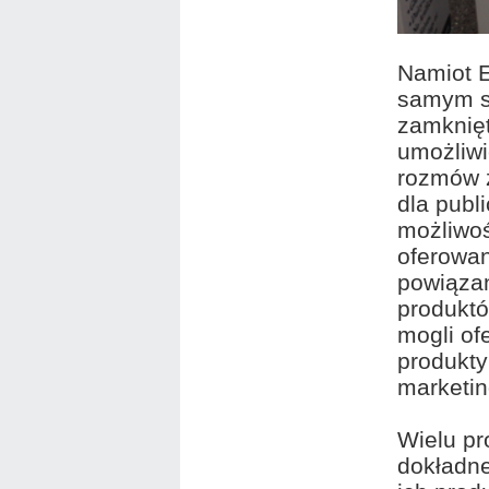
Namiot E
samym se
zamknięt
umożliw
rozmów 
dla publ
możliwoś
oferowa
powiąza
produkt
mogli of
produkty
marketi
Wielu pr
dokładne