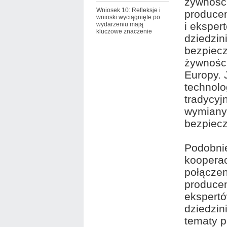
żywności
Wniosek 10: Refleksje i
produce
wnioski wyciągnięte po
i eksper
wydarzeniu mają
kluczowe znaczenie
dziedzin
bezpiec
żywności
Europy. 
technolo
tradycyj
wymiany 
bezpiec
Podobnie
kooperac
połączen
producen
ekspertó
dziedzin
tematy 