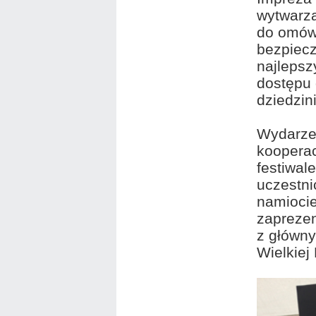
wytwarz
do omów
bezpiecz
najlepsz
dostępu 
dziedzin
Wydarzen
kooperac
festiwal
uczestni
namiocie
zaprezen
z główny
Wielkiej 