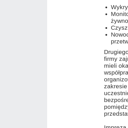
Wykry
Monito
żywno
Czysz
Nowoc
przet
Drugiego
firmy za
mieli ok
współpra
organiz
zakresie
uczestni
bezpośr
pomiędzy
przedsta
Impreza