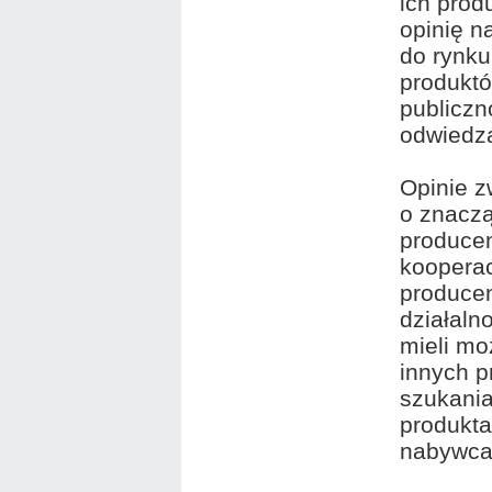
ich prod
opinię n
do rynku
produktó
publiczn
odwiedza
Opinie z
o znaczą
produce
kooperac
produce
działaln
mieli mo
innych p
szukania
produkta
nabywcam