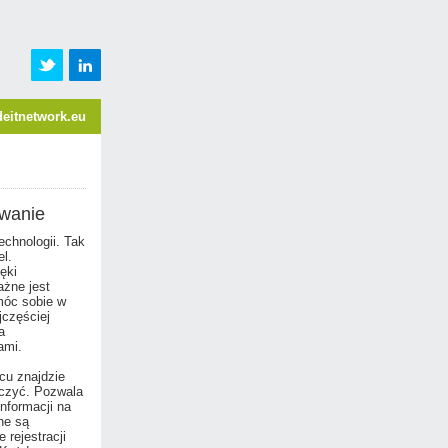
eitnetwork.eu
owanie
echnologii. Tak
l.
ęki
żne jest
móc sobie w
jczęściej
a
ami.
cu znajdzie
iczyć. Pozwala
nformacji na
ne są
 rejestracji