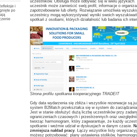
uczestników. Obsługa może odbywać się w wielu językach.
uczestnik może zamieścić swój profil, informacje o organizac
efleksje i
zapotrzebowanie lub oferty. Rozwiązanie umożliwia wyszuki
gnięte po
ają
uczestnicy mogą wykorzystywać wyniki swoich wyszukiwań 
czenie
spotkań z osobami, których działalność lub badania ich inter
Strona profilu spotkania kooperacyjnego TRADEIT
Gdy data wydarzenia się zbliża i wszystkie rezerwacje są ju
system B2Match przekształca się w system do zarządzani
Jest w stanie obsłużyć dużą liczbę uczestników przy zadan
ograniczeniach czasowych i przestrzennych oraz uwzględni
tworząc harmonogram, który zagwarantuje, że każdy uczest
spotkanie i weźmie udział w dyskusjach w danym czasie.
N
zmniejsza nakład pracy
. Łączy wszystkie listy organizacyj
możesz potrzebować: plany ustawienia stolików, harmonogr