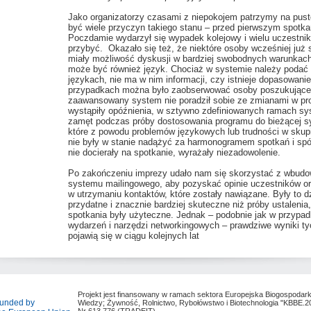
Jako organizatorzy czasami z niepokojem patrzymy na puste
być wiele przyczyn takiego stanu – przed pierwszym spotk
Poczdamie wydarzył się wypadek kolejowy i wielu uczestni
przybyć. Okazało się też, że niektóre osoby wcześniej już s
miały możliwość dyskusji w bardziej swobodnych warunka
może być również język. Chociaż w systemie należy podać 
językach, nie ma w nim informacji, czy istnieje dopasowanie
przypadkach można było zaobserwować osoby poszukujące
zaawansowany system nie poradził sobie ze zmianami w pr
wystąpiły opóźnienia, w sztywno zdefiniowanych ramach sy
zamęt podczas próby dostosowania programu do bieżącej sy
które z powodu problemów językowych lub trudności w skupi
nie były w stanie nadążyć za harmonogramem spotkań i spóź
nie docierały na spotkanie, wyrażały niezadowolenie.
Po zakończeniu imprezy udało nam się skorzystać z wbud
systemu mailingowego, aby pozyskać opinie uczestników o
w utrzymaniu kontaktów, które zostały nawiązane. Były to d
przydatne i znacznie bardziej skuteczne niż próby ustalenia,
spotkania były użyteczne. Jednak – podobnie jak w przypa
wydarzeń i narzędzi networkingowych – prawdziwe wyniki ty
pojawią się w ciągu kolejnych lat
Projekt jest finansowany w ramach sektora Europejska Biogospodar
unded by
Wiedzy; Żywność, Rolnictwo, Rybołówstwo i Biotechnologia "KBBE.2