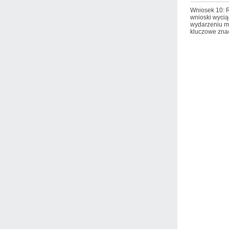
Wniosek 10: R
wnioski wycią
wydarzeniu m
kluczowe zna