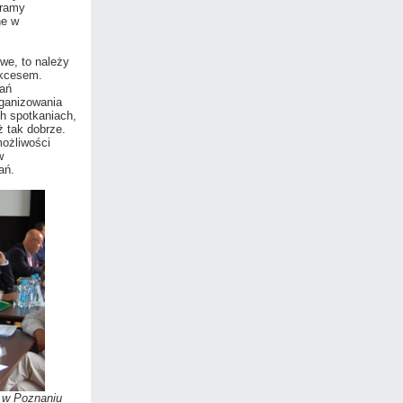
gramy
ne w
we, to należy
ukcesem.
kań
rganizowania
ch spotkaniach,
ż tak dobrze.
możliwości
w
ań.
 w Poznaniu