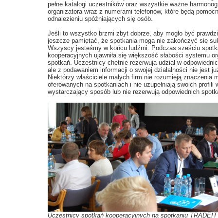
pełne katalogi uczestników oraz wszystkie ważne harmono
organizatora wraz z numerami telefonów, które będą pomoc
odnalezieniu spóźniających się osób.
Jeśli to wszystko brzmi zbyt dobrze, aby mogło być prawdzi
jeszcze pamiętać, że spotkania mogą nie zakończyć się s
Wszyscy jesteśmy w końcu ludźmi. Podczas sześciu spot
kooperacyjnych ujawniła się większość słabości systemu o
spotkań. Uczestnicy chętnie rezerwują udział w odpowiedni
ale z podawaniem informacji o swojej działalności nie jest ju
Niektórzy właściciele małych firm nie rozumieją znaczenia 
oferowanych na spotkaniach i nie uzupełniają swoich profili 
wystarczający sposób lub nie rezerwują odpowiednich spotk
Uczestnicy spotkań kooperacyjnych na spotkaniu TRADEIT