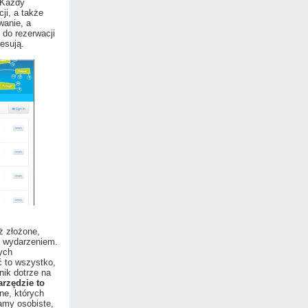
 Każdy
ji, a także
wanie, a
do rezerwacji
esują.
ż złożone,
a wydarzeniem.
ych
ć to wszystko,
nik dotrze na
arzędzie to
ne, których
amy osobiste,