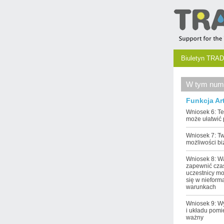
Biuletyn TRAD
W tym num
Funkcja Ar
Wniosek 6: T
może ułatwić
Wniosek 7: T
możliwości b
Wniosek 8: W
zapewnić cza
uczestnicy mo
się w nieform
warunkach
Wniosek 9: W
i układu pomi
ważny