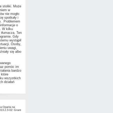
 stoliki. Może
aniem w
ków nie mogło
ię spotkały i
ch. Problemem
informacje o
. W kilku
 tłumacza. Ten
ogramie. Gdy
stemu wystąpił
tuacji. Osoby,
eniu uwagi,
niały się albo
owanego
raz pomóc im
ziałania bardzo
 które
dku wszystkich
ch działań
ka Oparta na
013.2.3-02: Grant