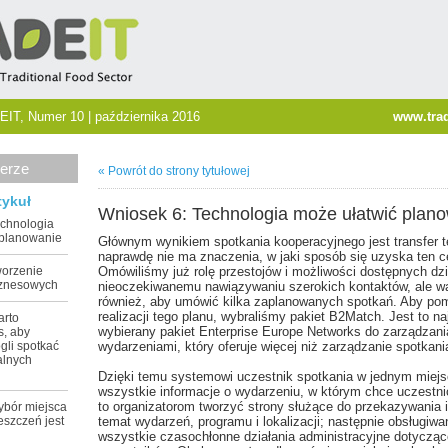
EIT, Numer 10 | października 2016
www.trad
erze
« Powrót do strony tytułowej
tykuł
Wniosek 6: Technologia może ułatwić plan
echnologia
 planowanie
Głównym wynikiem spotkania kooperacyjnego jest transfer t
naprawdę nie ma znaczenia, w jaki sposób się uzyska ten ce
worzenie
Omówiliśmy już rolę przestojów i możliwości dostępnych dzi
iznesowych
nieoczekiwanemu nawiązywaniu szerokich kontaktów, ale wa
również, aby umówić kilka zaplanowanych spotkań. Aby po
realizacji tego planu, wybraliśmy pakiet B2Match. Jest to na
arto
wybierany pakiet Enterprise Europe Networks do zarządzani
s, aby
gli spotkać
wydarzeniami, który oferuje więcej niż zarządzanie spotkani
alnych
Dzięki temu systemowi uczestnik spotkania w jednym miejs
wszystkie informacje o wydarzeniu, w którym chce uczestn
to organizatorom tworzyć strony służące do przekazywania i
ybór miejsca
eszczeń jest
temat wydarzeń, programu i lokalizacji; następnie obsługiwa
wszystkie czasochłonne działania administracyjne dotyczące