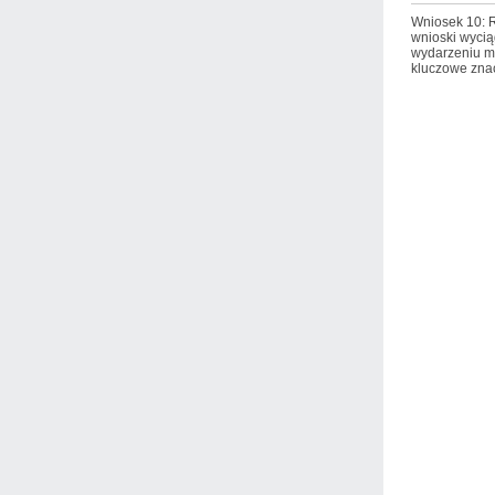
Wniosek 10: R
wnioski wycią
wydarzeniu m
kluczowe zna