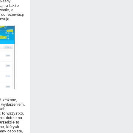
 Każdy
ji, a także
wanie, a
do rezerwacji
esują.
ż złożone,
a wydarzeniem.
ych
ć to wszystko,
nik dotrze na
arzędzie to
ne, których
amy osobiste,