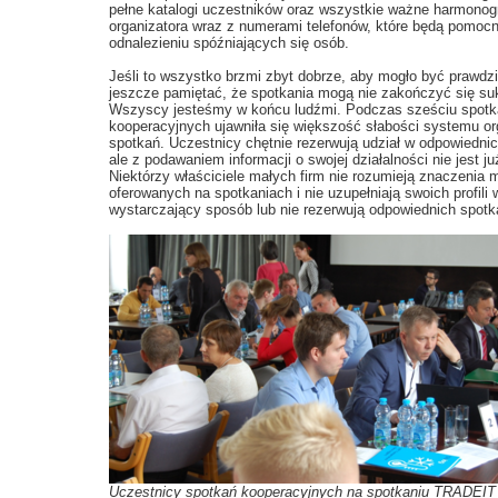
pełne katalogi uczestników oraz wszystkie ważne harmono
organizatora wraz z numerami telefonów, które będą pomoc
odnalezieniu spóźniających się osób.
Jeśli to wszystko brzmi zbyt dobrze, aby mogło być prawdzi
jeszcze pamiętać, że spotkania mogą nie zakończyć się s
Wszyscy jesteśmy w końcu ludźmi. Podczas sześciu spot
kooperacyjnych ujawniła się większość słabości systemu o
spotkań. Uczestnicy chętnie rezerwują udział w odpowiedni
ale z podawaniem informacji o swojej działalności nie jest ju
Niektórzy właściciele małych firm nie rozumieją znaczenia 
oferowanych na spotkaniach i nie uzupełniają swoich profili 
wystarczający sposób lub nie rezerwują odpowiednich spotk
Uczestnicy spotkań kooperacyjnych na spotkaniu TRADEIT