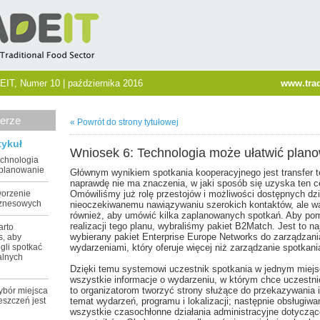
EIT, Numer 10 | października 2016
www.trad
erze
« Powrót do strony tytułowej
tykuł
Wniosek 6: Technologia może ułatwić plan
echnologia
 planowanie
Głównym wynikiem spotkania kooperacyjnego jest transfer t
naprawdę nie ma znaczenia, w jaki sposób się uzyska ten ce
worzenie
Omówiliśmy już rolę przestojów i możliwości dostępnych dzi
iznesowych
nieoczekiwanemu nawiązywaniu szerokich kontaktów, ale wa
również, aby umówić kilka zaplanowanych spotkań. Aby po
realizacji tego planu, wybraliśmy pakiet B2Match. Jest to na
arto
wybierany pakiet Enterprise Europe Networks do zarządzani
s, aby
gli spotkać
wydarzeniami, który oferuje więcej niż zarządzanie spotkani
alnych
Dzięki temu systemowi uczestnik spotkania w jednym miejs
wszystkie informacje o wydarzeniu, w którym chce uczestn
to organizatorom tworzyć strony służące do przekazywania i
ybór miejsca
eszczeń jest
temat wydarzeń, programu i lokalizacji; następnie obsługiwa
wszystkie czasochłonne działania administracyjne dotyczące