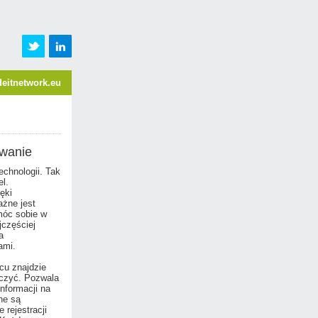
eitnetwork.eu
owanie
echnologii. Tak
l.
ęki
żne jest
móc sobie w
jczęściej
a
ami.
cu znajdzie
iczyć. Pozwala
nformacji na
ne są
 rejestracji