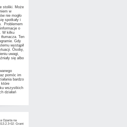
 stoliki. Może
aniem w
ków nie mogło
ię spotkały i
ch. Problemem
informacje o
. W kilku
 tłumacza. Ten
ogramie. Gdy
stemu wystąpił
tuacji. Osoby,
eniu uwagi,
niały się albo
owanego
raz pomóc im
ziałania bardzo
 które
dku wszystkich
ch działań
ka Oparta na
013.2.3-02: Grant