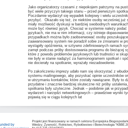
Jako organizatorzy czasami z niepokojem patrzymy na puste
być wiele przyczyn takiego stanu – przed pierwszym spotk
Poczdamie wydarzył się wypadek kolejowy i wielu uczestni
przybyć. Okazało się też, że niektóre osoby wcześniej już s
miały możliwość dyskusji w bardziej swobodnych warunka
może być również język. Chociaż w systemie należy podać 
językach, nie ma w nim informacji, czy istnieje dopasowanie
przypadkach można było zaobserwować osoby poszukujące
zaawansowany system nie poradził sobie ze zmianami w pr
wystąpiły opóźnienia, w sztywno zdefiniowanych ramach sy
zamęt podczas próby dostosowania programu do bieżącej sy
które z powodu problemów językowych lub trudności w skupi
nie były w stanie nadążyć za harmonogramem spotkań i spóź
nie docierały na spotkanie, wyrażały niezadowolenie.
Po zakończeniu imprezy udało nam się skorzystać z wbud
systemu mailingowego, aby pozyskać opinie uczestników o
w utrzymaniu kontaktów, które zostały nawiązane. Były to d
przydatne i znacznie bardziej skuteczne niż próby ustalenia,
spotkania były użyteczne. Jednak – podobnie jak w przypa
wydarzeń i narzędzi networkingowych – prawdziwe wyniki ty
pojawią się w ciągu kolejnych lat
Projekt jest finansowany w ramach sektora Europejska Biogospodar
unded by
Wiedzy; Żywność, Rolnictwo, Rybołówstwo i Biotechnologia "KBBE.2