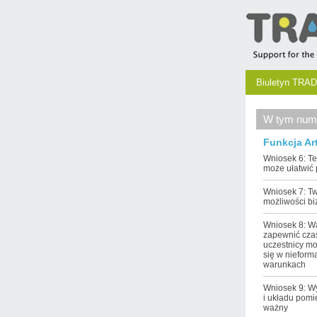
Biuletyn TRAD
W tym num
Funkcja Ar
Wniosek 6: T
może ułatwić
Wniosek 7: T
możliwości b
Wniosek 8: W
zapewnić cza
uczestnicy mo
się w nieform
warunkach
Wniosek 9: W
i układu pomi
ważny