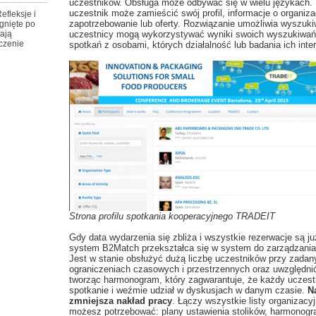
uczestników. Obsługa może odbywać się w wielu językach.
uczestnik może zamieścić swój profil, informacje o organizac
efleksje i
zapotrzebowanie lub oferty. Rozwiązanie umożliwia wyszuki
gnięte po
ają
uczestnicy mogą wykorzystywać wyniki swoich wyszukiwań 
czenie
spotkań z osobami, których działalność lub badania ich inter
Strona profilu spotkania kooperacyjnego TRADEIT
Gdy data wydarzenia się zbliża i wszystkie rezerwacje są ju
system B2Match przekształca się w system do zarządzani
Jest w stanie obsłużyć dużą liczbę uczestników przy zadan
ograniczeniach czasowych i przestrzennych oraz uwzględni
tworząc harmonogram, który zagwarantuje, że każdy uczest
spotkanie i weźmie udział w dyskusjach w danym czasie.
N
zmniejsza nakład pracy
. Łączy wszystkie listy organizacyj
możesz potrzebować: plany ustawienia stolików, harmonogr