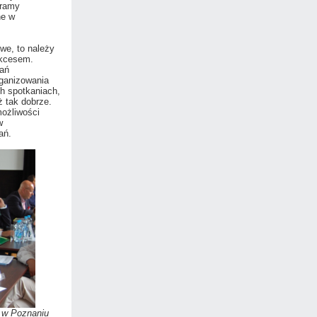
gramy
ne w
we, to należy
ukcesem.
kań
rganizowania
ch spotkaniach,
ż tak dobrze.
możliwości
w
ań.
 w Poznaniu