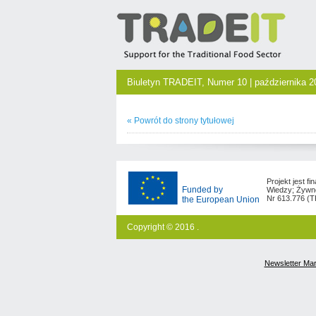
Biuletyn TRADEIT, Numer 10 | października 2
« Powrót do strony tytułowej
Projekt jest 
Funded by
Wiedzy; Żywno
Nr 613.776 (
the European Union
Copyright © 2016 .
Newsletter Ma