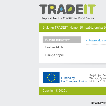
Biuletyn TRADEIT, Numer 10 | października 2
W tym numerze
« Powrót do str
Feature Article
Funkcja Artykuł
Projekt jest 
Funded by
Wiedzy; Żywno
Nr 613.776 (
the European Union
Copyright © 2016 .
Email Newsle