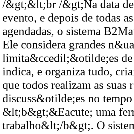
/&gt;&lt;br /&gt;Na data de
evento, e depois de todas a
agendadas, o sistema B2Mat
Ele considera grandes n&ua
limita&ccedil;&otilde;es de
indica, e organiza tudo, cr
que todos realizam as suas 
discuss&otilde;es no tempo
&lt;b&gt;&Eacute; uma fer
trabalho&lt;/b&gt;. O sistem