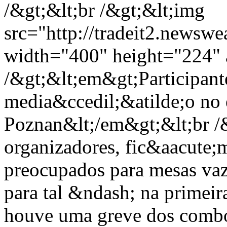
/&gt;&lt;br /&gt;&lt;img
src="http://tradeit2.news
width="400" height="224" a
/&gt;&lt;em&gt;Participant
media&ccedil;&atilde;o n
Poznan&lt;/em&gt;&lt;br /
organizadores, fic&aacute;m
preocupados para mesas vaz
para tal &ndash; na primeir
houve uma greve dos comboi