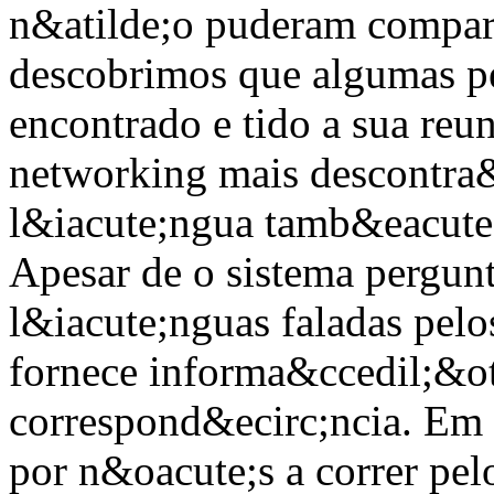
n&atilde;o puderam compa
descobrimos que algumas pe
encontrado e tido a sua reu
networking mais descontra
l&iacute;ngua tamb&eacute
Apesar de o sistema pergunt
l&iacute;nguas faladas pelos
fornece informa&ccedil;&oti
correspond&ecirc;ncia. Em 
por n&oacute;s a correr pel