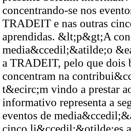
concentrando-se nos evento
TRADEIT e nas outras cinco
aprendidas.
&lt;p&gt;A con
media&ccedil;&atilde;o &e
a TRADEIT, pelo que dois b
concentram na contribui&cc
t&ecirc;m vindo a prestar a
informativo representa a se
eventos de media&ccedil;&
cinco li&ccedil;&otilde;es 