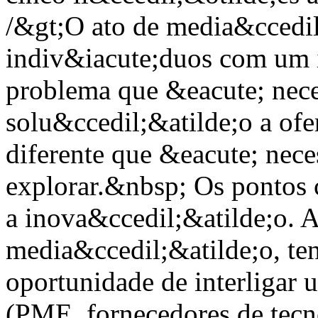
/&gt;O ato de media&ccedil;
indiv&iacute;duos com um 
problema que &eacute; nece
solu&ccedil;&atilde;o a of
diferente que &eacute; nece
explorar.&nbsp; Os pontos 
a inova&ccedil;&atilde;o. 
media&ccedil;&atilde;o, te
oportunidade de interligar 
(PME, fornecedores de tecno