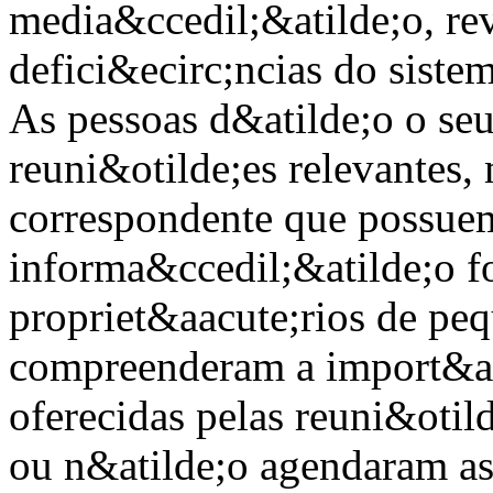
media&ccedil;&atilde;o, rev
defici&ecirc;ncias do siste
As pessoas d&atilde;o o se
reuni&otilde;es relevantes,
correspondente que possue
informa&ccedil;&atilde;o f
propriet&aacute;rios de pe
compreenderam a import&ac
oferecidas pelas reuni&otild
ou n&atilde;o agendaram as 