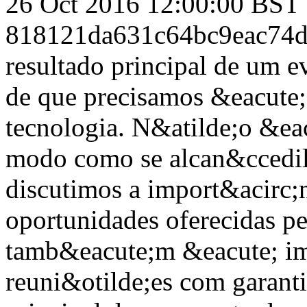
26 Oct 2016 12:00:00 BST
818121da631c64bc9eac74d
resultado principal de um 
de que precisamos &eacute; 
tecnologia. N&atilde;o &eac
modo como se alcan&ccedil;
discutimos a import&acirc;n
oportunidades oferecidas p
tamb&eacute;m &eacute; im
reuni&otilde;es com garant