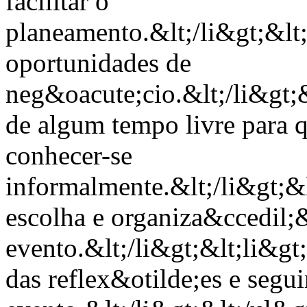
facilitar o
planeamento.&lt;/li&gt;&lt
oportunidades de
neg&oacute;cio.&lt;/li&gt;&
de algum tempo livre para q
conhecer-se
informalmente.&lt;/li&gt;&
escolha e organiza&ccedil;
evento.&lt;/li&gt;&lt;li&g
das reflex&otilde;es e seg