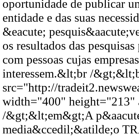
oportunidade de publicar um
entidade e das suas necessi
&eacute; pesquis&aacute;ve
os resultados das pesquisas
com pessoas cujas empresas
interessem.&lt;br /&gt;&lt;
src="http://tradeit2.new
width="400" height="213" a
/&gt;&lt;em&gt;A p&aacute;
media&ccedil;&atilde;o T