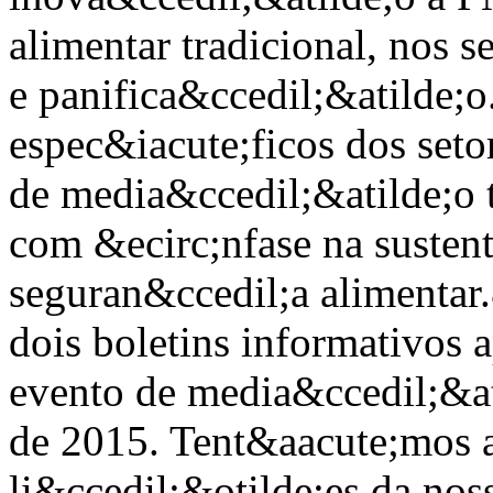
alimentar tradicional, nos s
e panifica&ccedil;&atilde;o
espec&iacute;ficos dos seto
de media&ccedil;&atilde;o t
com &ecirc;nfase na susten
seguran&ccedil;a alimentar.
dois boletins informativos 
evento de media&ccedil;&at
de 2015. Tent&aacute;mos a
li&ccedil;&otilde;es da nos