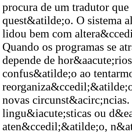
procura de um tradutor que
quest&atilde;o. O sistema a
lidou bem com altera&ccedi
Quando os programas se atra
depende de hor&aacute;rios
confus&atilde;o ao tentarm
reorganiza&ccedil;&atilde;
novas circunst&acirc;ncias.
lingu&iacute;sticas ou d&ea
aten&ccedil;&atilde;o, n&