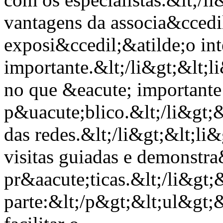
vantagens da associa&ccedi
exposi&ccedil;&atilde;o int
importante.&lt;/li&gt;&lt;
no que &eacute; importante 
p&uacute;blico.&lt;/li&gt;&
das redes.&lt;/li&gt;&lt;li
visitas guiadas e demonstra
pr&aacute;ticas.&lt;/li&gt
parte:&lt;/p&gt;&lt;ul&gt;