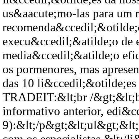
us&aacute;mo-las para um 
recomenda&ccedil;&otilde;e
execu&ccedil;&atilde;o de 
media&ccedil;&atilde;o efi
os pormenores, mas aprese
das 10 li&ccedil;&otilde;es
TRADEIT:&lt;br /&gt;&lt;br
informativo anterior, edi&c
9):&lt;/p&gt;&lt;ul&gt;&lt
com os especialistas.&lt;/l