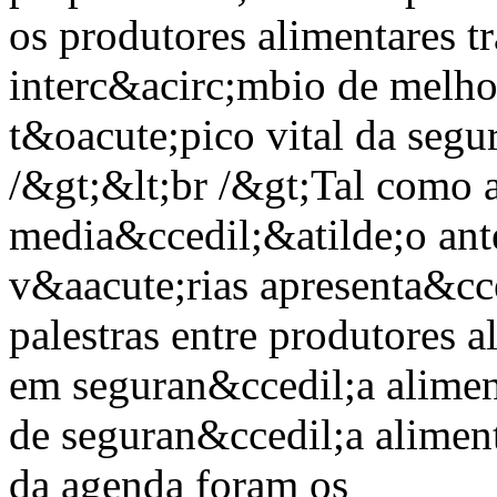
os produtores alimentares tra
interc&acirc;mbio de melhor
t&oacute;pico vital da segu
/&gt;&lt;br /&gt;Tal como 
media&ccedil;&atilde;o ant
v&aacute;rias apresenta&cce
palestras entre produtores a
em seguran&ccedil;a alimen
de seguran&ccedil;a aliment
da agenda foram os