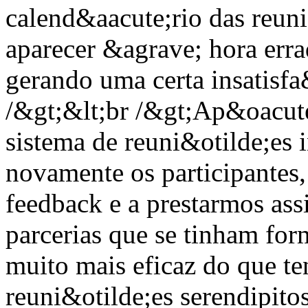
calend&aacute;rio das reun
aparecer &agrave; hora err
gerando uma certa insatisfa
/&gt;&lt;br /&gt;Ap&oacute
sistema de reuni&otilde;es 
novamente os participantes
feedback e a prestarmos ass
parcerias que se tinham for
muito mais eficaz do que te
reuni&otilde;es serendipito