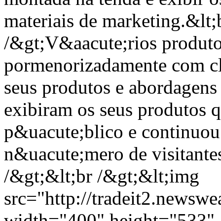
materiais de marketing.&lt;
/&gt;V&aacute;rios produto
pormenorizadamente com cli
seus produtos e abordagens
exibiram os seus produtos q
p&uacute;blico e continuou
n&uacute;mero de visitantes
/&gt;&lt;br /&gt;&lt;img
src="http://tradeit2.new
width="400" height="533" a