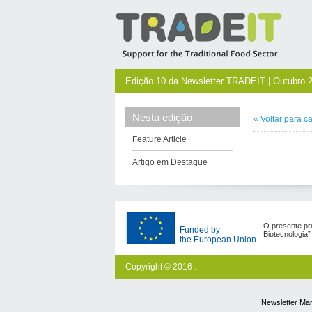
Edição 10 da Newsletter TRADEIT | Outubro 
Nesta edição
«
Voltar para
c
Feature Article
Artigo em Destaque
O presente pro
Funded by
Biotecnologia
the European Union
Copyright © 2016 .
Newsletter Ma