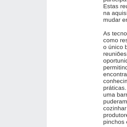
Estas re
na aquis
mudar e
As tecno
como res
o único 
reuniões
oportuni
permitin
encontra
conheci
práticas
uma barr
puderam
cozinhar
produtor
pinchos 