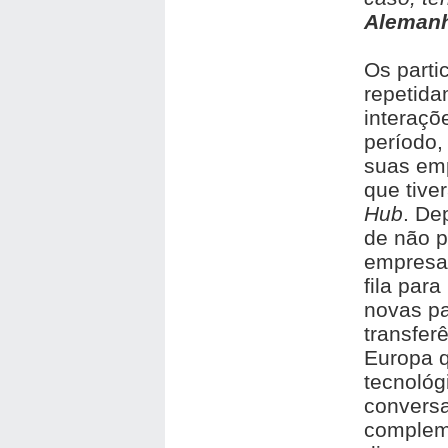
Alemanh
Os parti
repetida
interaçõ
período,
suas emp
que tive
Hub
. De
de não 
empresa,
fila par
novas pa
transfer
Europa 
tecnológ
convers
complem