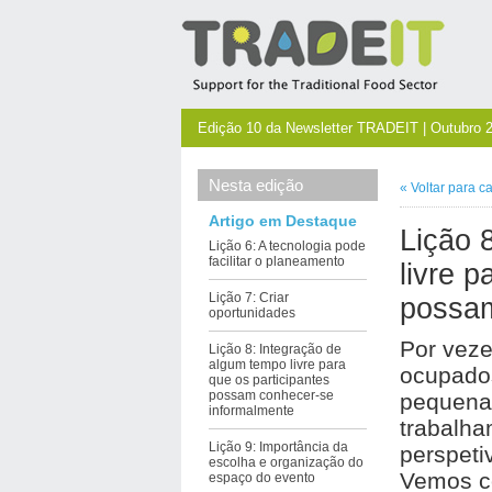
Edição 10 da Newsletter TRADEIT | Outubro 
Nesta edição
«
Voltar para
c
Artigo em Destaque
Lição 
Lição 6: A tecnologia pode
facilitar o planeamento
livre p
Lição 7: Criar
possam
oportunidades
Por veze
Lição 8: Integração de
algum tempo livre para
ocupado
que os participantes
possam conhecer-se
pequena
informalmente
trabalh
Lição 9: Importância da
perspeti
escolha e organização do
Vemos c
espaço do evento