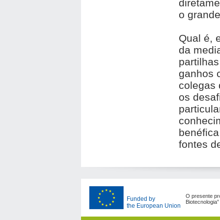
diretame
o grande
Qual é, 
da media
partilha
ganhos 
colegas
os desaf
particula
conheci
benéfica
fontes d
O presente pro
Funded by
Biotecnologia
the European Union