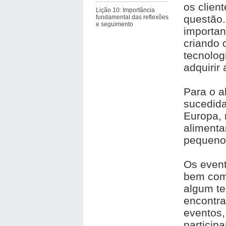
os clien
Lição 10: Importância
questão
fundamental das reflexões
e seguimento
importan
criando 
tecnolog
adquirir
Para o a
sucedid
Europa, 
alimenta
pequenos
Os even
bem com
algum te
encontra
eventos,
particip