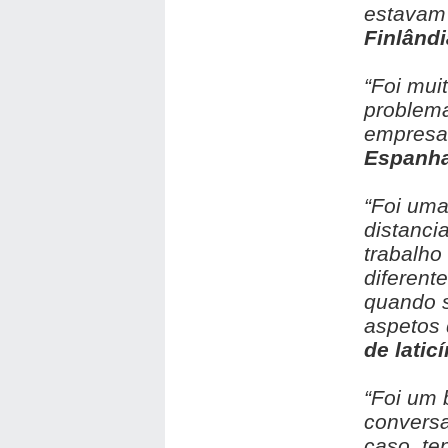
estavam 
Finlândi
“Foi mui
problem
empresas
Espanha
“Foi uma
distanci
trabalho
diferente
quando 
aspetos
de latic
“Foi um
conversa
caso, te