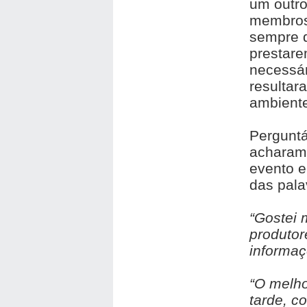
um outro
membros
sempre d
prestare
necessár
resultar
ambiente
Perguntá
acharam 
evento e
das pala
“Gostei 
produtor
informa
“O melho
tarde, c