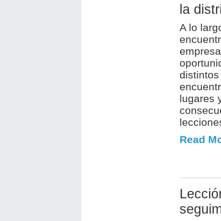
la dist
A lo larg
encuent
empresar
oportuni
distinto
encuentr
lugares 
consecu
leccione
Read Mo
Lección
seguim