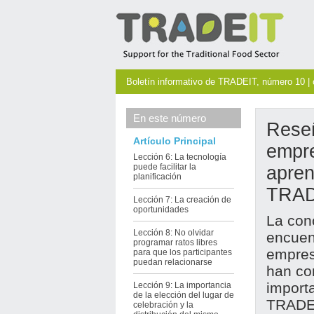
Boletín informativo de TRADEIT, número 10 | 
En este número
Rese
Artículo Principal
empre
Lección 6: La tecnología
puede facilitar la
apren
planificación
TRADE
Lección 7: La creación de
oportunidades
La con
Lección 8: No olvidar
encuen
programar ratos libres
empres
para que los participantes
puedan relacionarse
han con
import
Lección 9: La importancia
de la elección del lugar de
TRADEI
celebración y la