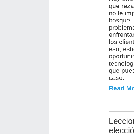
que reza
no le im
bosque. 
problema
enfrenta
los clie
eso, est
oportuni
tecnolog
que pued
caso.
Read Mo
Lecció
elecció