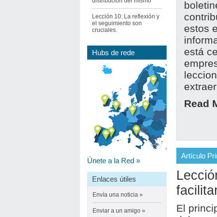
distribución del mismo
boletin
contri
Lección 10: La reflexión y
el seguimiento son
estos e
cruciales.
informa
está c
Hubs de rede
empres
leccio
extraer
Read 
Artículo Pri
Únete a la Red
»
Lecció
Enlaces útiles
facilit
Envía una noticia
»
El princ
Enviar
a un amigo
»