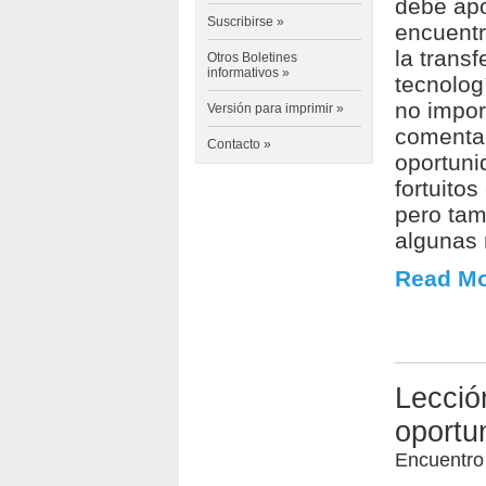
debe apo
Suscribirse »
encuentr
la trans
Otros Boletines
informativos
»
tecnolog
no impor
Versión para imprimir
»
comentad
Contacto »
oportuni
fortuito
pero tam
algunas 
Read Mo
Lecció
oportu
Encuentro 