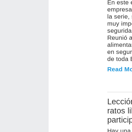
En este 
empresar
la serie,
muy impo
segurida
Reunió a
alimenta
en segur
de toda 
Read Mo
Lecció
ratos l
partic
Hay una