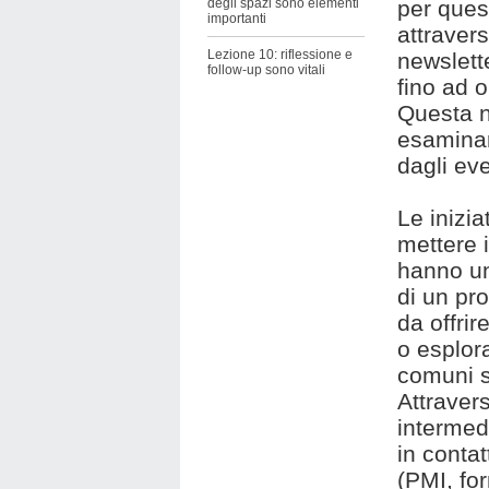
degli spazi sono elementi
per ques
importanti
attraver
Lezione 10: riflessione e
newslett
follow-up sono vitali
fino ad o
Questa ne
esaminar
dagli ev
Le inizi
mettere i
hanno un
di un pr
da offrir
o esplor
comuni s
Attravers
intermed
in contat
(PMI, for