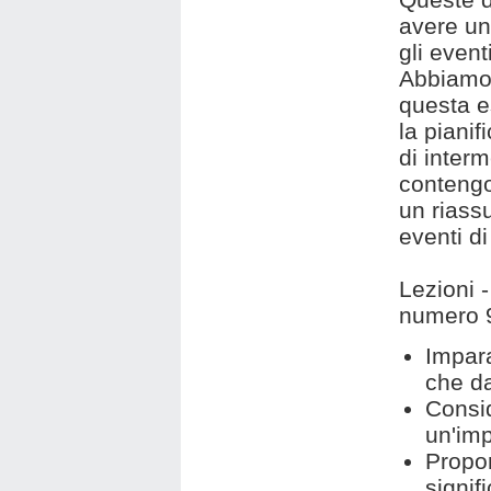
avere un'
gli event
Abbiamo
questa e
la pianif
di interm
contengon
un riassu
eventi d
Lezioni -
numero 9
Impara
che da
Consid
un'imp
Propor
signifi