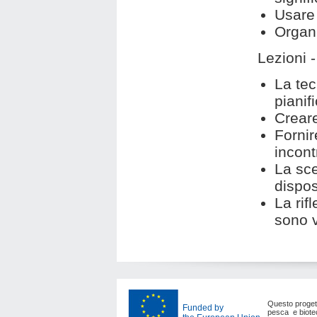
Usare 
Organi
Lezioni -
La tec
pianif
Creare
Fornir
incont
La sce
dispos
La rif
sono v
Questo progetto
Funded by
pesca e biote