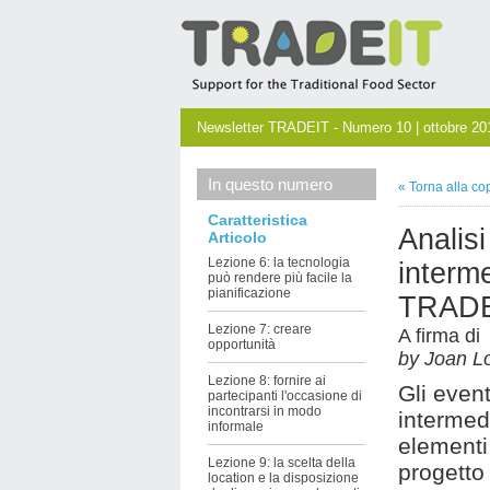
Newsletter TRADEIT - Numero 10 | ottobre 20
In questo numero
« Torna alla co
Caratteristica
Analisi
Articolo
Lezione 6: la tecnologia
interm
può rendere più facile la
pianificazione
TRADEI
Lezione 7: creare
A firma di
opportunità
by Joan L
Lezione 8: fornire ai
Gli event
partecipanti l'occasione di
incontrarsi in modo
intermed
informale
elementi
Lezione 9: la scelta della
progett
location e la disposizione