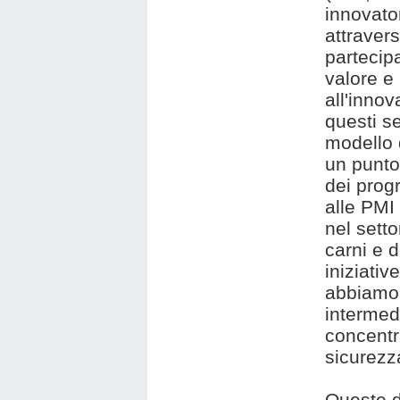
innovator
attraver
partecipa
valore e 
all'innov
questi s
modello 
un punto
dei prog
alle PMI
nel setto
carni e d
iniziativ
abbiamo 
intermedi
concentr
sicurezz
Queste d