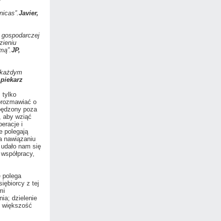
nicas”.
Javier,
i gospodarczej
zieniu
mą”.
JP,
w każdym
 piekarz
 tylko
porozmawiać o
spędzony poza
e, aby wziąć
eracje i
e polegają
a nawiązaniu
 udało nam się
 współpracy,
e polega
iębiorcy z tej
mi
ia; dzielenie
ż większość