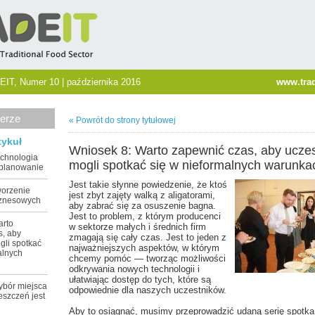
EIT, Numer 10 | października 2016
www.trad
erze
« Powrót do strony tytułowej
tykuł
Wniosek 8: Warto zapewnić czas, aby uczes
echnologia
mogli spotkać się w nieformalnych warunka
 planowanie
Jest takie słynne powiedzenie, że ktoś
worzenie
jest zbyt zajęty walką z aligatorami,
iznesowych
aby zabrać się za osuszenie bagna.
Jest to problem, z którym producenci
arto
w sektorze małych i średnich firm
s, aby
zmagają się cały czas. Jest to jeden z
gli spotkać
najważniejszych aspektów, w którym
alnych
chcemy pomóc — tworząc możliwości
odkrywania nowych technologii i
ułatwiając dostęp do tych, które są
ybór miejsca
odpowiednie dla naszych uczestników.
eszczeń jest
Aby to osiągnąć, musimy przeprowadzić udaną serię spotka