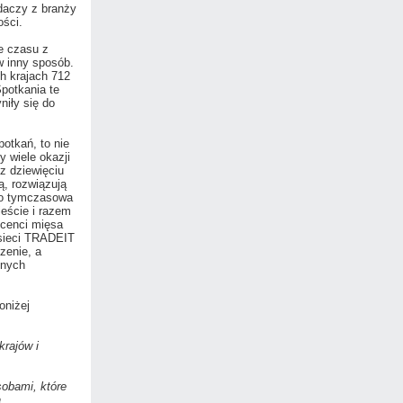
adaczy z branży
ści.
e czasu z
w inny sposób.
h krajach 712
potkania te
niły się do
otkań, to nie
y wiele okazji
z dziewięciu
ą, rozwiązują
lko tymczasowa
ieście i razem
ucenci mięsa
 sieci TRADEIT
zenie, a
cnych
oniżej
krajów i
sobami, które
a