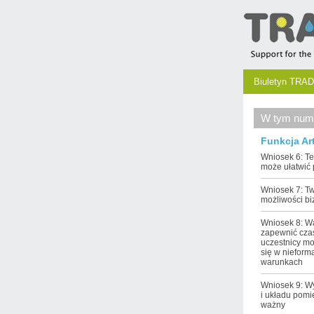
Biuletyn TRAD
W tym num
Funkcja Ar
Wniosek 6: T
może ułatwić
Wniosek 7: T
możliwości b
Wniosek 8: W
zapewnić cza
uczestnicy mo
się w nieform
warunkach
Wniosek 9: W
i układu pomi
ważny