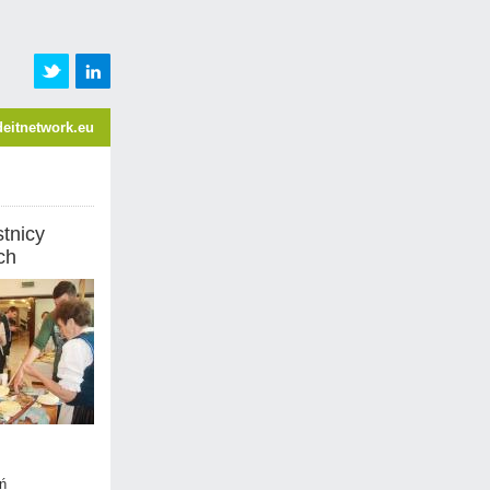
eitnetwork.eu
tnicy
ch
ń