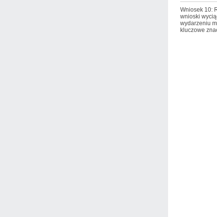
Wniosek 10: R
wnioski wycią
wydarzeniu m
kluczowe zna