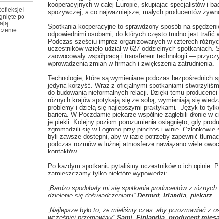
kooperacyjnych w całej Europie, skupiając specjalistów i b
efleksje i
spożywczej, a co najważniejsze, małych producentów żywno
gnięte po
ają
Spotkania kooperacyjne to sprawdzony sposób na spędzeni
czenie
odpowiednimi osobami, do których często trudno jest trafić 
Podczas sześciu imprez organizowanych w czterech różnyc
uczestników wzięło udział w 627 oddzielnych spotkaniach. S
zaowocowały współpracą i transferem technologii — przyczy
wprowadzenia zmian w firmach i zwiększenia zatrudnienia.
Technologie, które są wymieniane podczas bezpośrednich sp
jedyna korzyść. Wraz z oficjalnymi spotkaniami stworzyliśm
do budowania nieformalnych relacji. Dzięki temu producenci 
różnych krajów spotykają się ze sobą, wymieniają się wiedz
problemy i dzielą się najlepszymi praktykami. Język to ty
bariera. W Poczdamie piekarze wspólnie zagłębili dłonie w c
je piekli. Kolejny poziom porozumienia osiągnięto, gdy prod
zgromadzili się w Logrono przy pinchos i winie. Członkowie
byli zawsze dostępni, aby w razie potrzeby zapewnić tłumac
podczas rozmów w luźnej atmosferze nawiązano wiele owo
kontaktów.
Po każdym spotkaniu pytaliśmy uczestników o ich opinie. P
zamieszczamy tylko niektóre wypowiedzi:
„Bardzo spodobały mi się spotkania producentów z różnych 
dzielenie się doświadczeniami”.
Dermot, Irlandia, piekarz
„Najlepsze było to, że mieliśmy czas, aby porozmawiać z o
wcześniej przemawiały”.
Sami, Finlandia, producent mięs