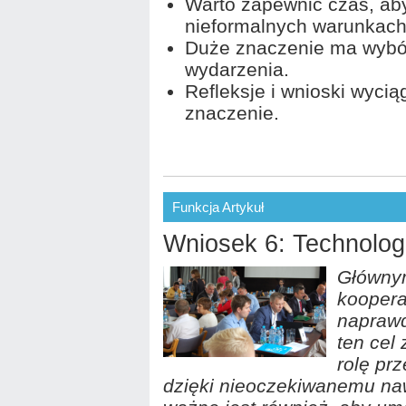
Warto zapewnić czas, aby
nieformalnych warunkach
Duże znaczenie ma wybór
wydarzenia.
Refleksje i wnioski wyci
znaczenie.
Funkcja Artykuł
Wniosek 6: Technolog
Główny
koopera
naprawd
ten cel
rolę pr
dzięki nieoczekiwanemu naw