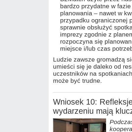
bardzo przydatne w fazi
planowania – nawet w kwe
przypadku ograniczonej p
sprawnie obsłużyć spotk
imprezy zgodnie z plane
rozpoczyna się planowani
miejsce i/lub czas potrze
Ludzie zawsze gromadzą się
umieści się je daleko od r
uczestników na spotkaniach
może być trudne.
Wniosek 10: Refleksje
wydarzeniu mają klu
Podczas
koopera