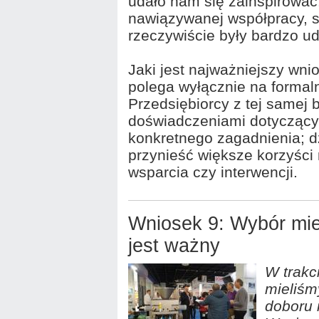
udało nam się zainspirować
nawiązywanej współpracy, s
rzeczywiście były bardzo u
Jaki jest najważniejszy wni
polega wyłącznie na formaln
Przedsiębiorcy z tej samej 
doświadczeniami dotyczący
konkretnego zagadnienia; d
przynieść większe korzyści 
wsparcia czy interwencji.
Wniosek 9: Wybór mie
jest ważny
W trakc
mieliśm
doboru 