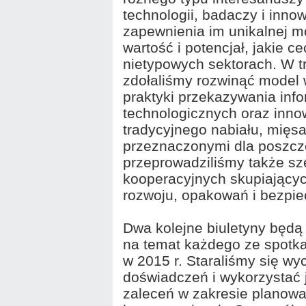
technologii, badaczy i inno
zapewnienia im unikalnej m
wartość i potencjał, jakie c
nietypowych sektorach. W tr
zdołaliśmy rozwinąć model 
praktyki przekazywania info
technologicznych oraz inno
tradycyjnego nabiału, mięs
przeznaczonymi dla poszcz
przeprowadziliśmy także s
kooperacyjnych skupiający
rozwoju, opakowań i bezpi
Dwa kolejne biuletyny będą
na temat każdego ze spotk
w 2015 r. Staraliśmy się wy
doświadczeń i wykorzystać 
zaleceń w zakresie planowan