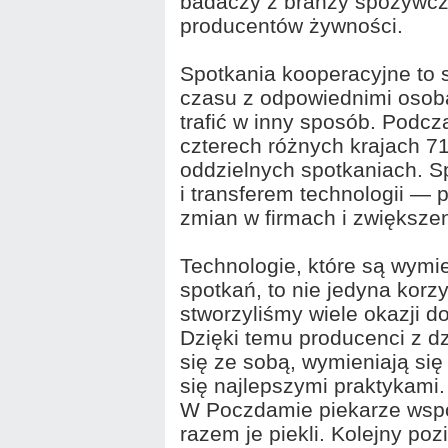
badaczy z branży spożywcze
producentów żywności.
Spotkania kooperacyjne to
czasu z odpowiednimi osoba
trafić w inny sposób. Podc
czterech różnych krajach 7
oddzielnych spotkaniach. S
i transferem technologii — 
zmian w firmach i zwiększen
Technologie, które są wym
spotkań, to nie jedyna korz
stworzyliśmy wiele okazji d
Dzięki temu producenci z d
się ze sobą, wymieniają się
się najlepszymi praktykami.
W Poczdamie piekarze wspóln
razem je piekli. Kolejny po