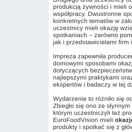
produkcją żywności i mieli 
współpracy. Dwustronne spo
konkretnych tematów w zak
uczestnicy mieli okazję wzi
spotkaniach – zarówno pomi
jak i przedstawicielami firm 
Impreza zapewniła produce
domowymi sposobami okaz
dotyczących bezpieczeństwa
najlepszymi praktykami ora
ekspertów i badaczy w tej d
Wydarzenie to różniło się 
Zbiegło się ono ze słynnym 
którym uczestniczyli też p
EuroFoodVision mieli
okazj
produkty i spotkać się z gł