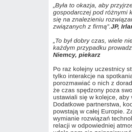
„Była to okazja, aby przyjrze
gospodarczej pod różnymi 
się na znalezieniu rozwiąz
związanych z firmą”.
JP, Irl
„To był dobry czas, wiele 
każdym przypadku prowadzi
Niemcy, piekarz
Po raz kolejny uczestnicy stw
tylko interakcje na spotkani
porozmawiać o nich z dorad
że czas spędzony poza swoją
ustawiali się w kolejce, ab
Dodatkowe partnerstwa, koop
powstają w całej Europie. Z
wymianie rozwiązań technol
relacji w odpowiedniej atm