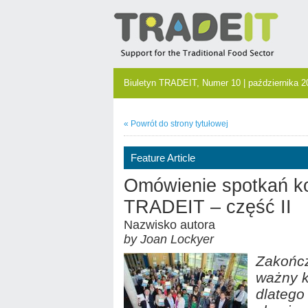
Biuletyn TRADEIT, Numer 10 | października 2
« Powrót do strony tytułowej
Feature Article
Omówienie spotkań ko
TRADEIT – część II
Nazwisko autora
by Joan Lockyer
Zakończ
ważny k
dlatego