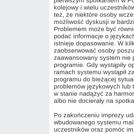
pierwszym spotkaniem w Po
kolejowy i wielu uczestnikó
też, że niektóre osoby wcześ
możliwość dyskusji w bard
Problemem może być równie
podać informacje o językach
istnieje dopasowanie. W ki
zaobserwować osoby poszu
zaawansowany system nie p
programie. Gdy wystąpiły o
ramach systemu wystąpił z
programu do bieżącej sytua
problemów językowych lub t
w stanie nadążyć za harmo
albo nie docierały na spotk
Po zakończeniu imprezy uda
wbudowanego systemu mail
uczestników oraz pomóc im 