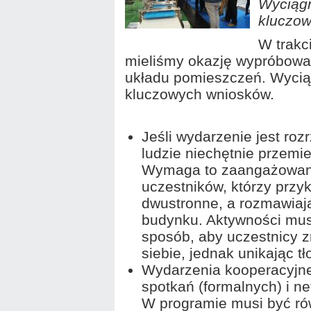
Wyciągn
kluczow
W trakc
mieliśmy okazję wypróbować
układu pomieszczeń. Wyciąg
kluczowych wniosków.
Jeśli wydarzenie jest roz
ludzie niechętnie przemie
Wymaga to zaangażowani
uczestników, którzy prz
dwustronne, a rozmawiaj
budynku. Aktywności mus
sposób, aby uczestnicy z
siebie, jednak unikając tł
Wydarzenia kooperacyjne
spotkań (formalnych) i n
W programie musi być ró