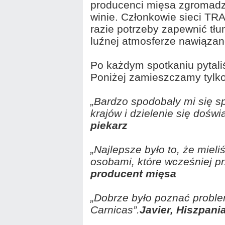
producenci mięsa zgromadzil
winie. Członkowie sieci TR
razie potrzeby zapewnić t
luźnej atmosferze nawiązan
Po każdym spotkaniu pytali
Poniżej zamieszczamy tylko
„Bardzo spodobały mi się s
krajów i dzielenie się dośw
piekarz
„Najlepsze było to, że mie
osobami, które wcześniej p
producent mięsa
„Dobrze było poznać proble
Carnicas”.
Javier, Hiszpani