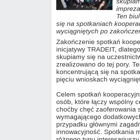
skupiam
impreza
Ten biu
się na spotkaniach koopera
wyciągniętych po zakończen
Zakończenie spotkań koope
inicjatywy TRADEIT, dlateg
skupiamy się na uczestnictw
zrealizowano do tej pory. Te
koncentrującą się na spotk
pięciu wnioskach wyciągnię
Celem spotkań kooperacyjny
osób, które łączy wspólny 
choćby chęć zaoferowania 
wymagającego dodatkowych
przypadku głównymi zagadni
innowacyjność. Spotkania m
różnego typu interesariuszy