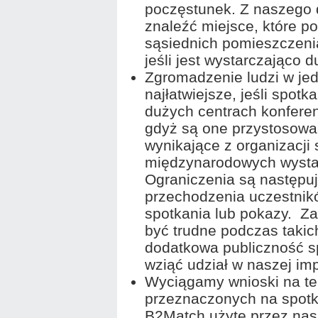
poczęstunek. Z naszego d
znaleźć miejsce, które p
sąsiednich pomieszczeni
jeśli jest wystarczająco d
Zgromadzenie ludzi w je
najłatwiejsze, jeśli spot
dużych centrach konfere
gdyż są one przystosowan
wynikające z organizacji
międzynarodowych wystaw
Ograniczenia są następuj
przechodzenia uczestnik
spotkania lub pokazy. Z
być trudne podczas takic
dodatkowa publiczność 
wziąć udział w naszej imp
Wyciągamy wnioski na t
przeznaczonych na spot
B2Match użyte przez nas 