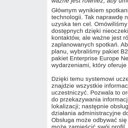
ważne jest również, aby um
Głównym wynikiem spotkania
technologii. Tak naprawdę n
uzyska ten cel. Omówiliśmy 
dostępnych dzięki nieocze
kontaktów, ale ważne jest r
zaplanowanych spotkań. Aby
planu, wybraliśmy pakiet B2
pakiet Enterprise Europe N
wydarzeniami, który oferuje
Dzięki temu systemowi ucze
znajdzie wszystkie informa
uczestniczyć. Pozwala to o
do przekazywania informacj
lokalizacji; następnie obsł
działania administracyjne d
Obsługa może odbywać się 
może zamieścić swój profil, 