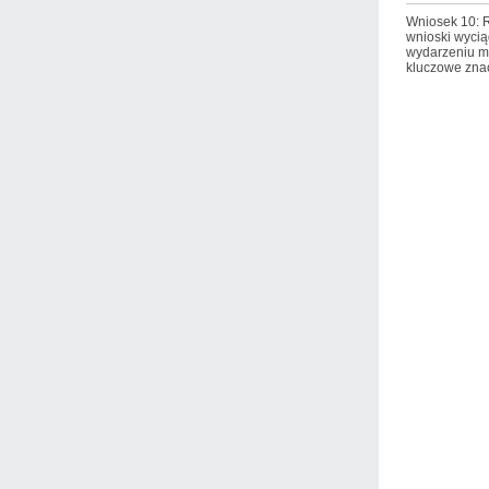
Wniosek 10: R
wnioski wycią
wydarzeniu m
kluczowe zna