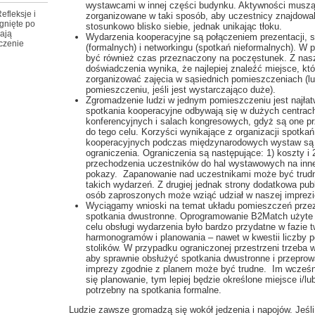
wystawcami w innej części budynku. Aktywności musz
efleksje i
zorganizowane w taki sposób, aby uczestnicy znajdowal
gnięte po
stosunkowo blisko siebie, jednak unikając tłoku.
ają
Wydarzenia kooperacyjne są połączeniem prezentacji, 
czenie
(formalnych) i networkingu (spotkań nieformalnych). W 
być również czas przeznaczony na poczęstunek. Z nas
doświadczenia wynika, że najlepiej znaleźć miejsce, kt
zorganizować zajęcia w sąsiednich pomieszczeniach (l
pomieszczeniu, jeśli jest wystarczająco duże).
Zgromadzenie ludzi w jednym pomieszczeniu jest najłatwi
spotkania kooperacyjne odbywają się w dużych centrac
konferencyjnych i salach kongresowych, gdyż są one p
do tego celu. Korzyści wynikające z organizacji spotkań
kooperacyjnych podczas międzynarodowych wystaw są 
ograniczenia. Ograniczenia są następujące: 1) koszty i
przechodzenia uczestników do hal wystawowych na inne
pokazy. Zapanowanie nad uczestnikami może być trud
takich wydarzeń. Z drugiej jednak strony dodatkowa pu
osób zaproszonych może wziąć udział w naszej imprezi
Wyciągamy wnioski na temat układu pomieszczeń prze
spotkania dwustronne. Oprogramowanie B2Match użyte
celu obsługi wydarzenia było bardzo przydatne w fazie 
harmonogramów i planowania – nawet w kwestii liczby 
stolików. W przypadku ograniczonej przestrzeni trzeba 
aby sprawnie obsłużyć spotkania dwustronne i przepro
imprezy zgodnie z planem może być trudne. Im wcześn
się planowanie, tym lepiej będzie określone miejsce i/lu
potrzebny na spotkania formalne.
Ludzie zawsze gromadzą się wokół jedzenia i napojów. Jeśli 