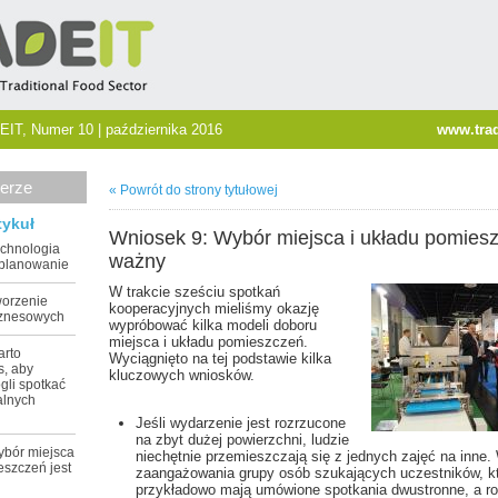
EIT, Numer 10 | października 2016
www.trad
erze
« Powrót do strony tytułowej
tykuł
Wniosek 9: Wybór miejsca i układu pomiesz
echnologia
ważny
 planowanie
W trakcie sześciu spotkań
worzenie
kooperacyjnych mieliśmy okazję
iznesowych
wypróbować kilka modeli doboru
miejsca i układu pomieszczeń.
arto
Wyciągnięto na tej podstawie kilka
s, aby
kluczowych wniosków.
gli spotkać
alnych
Jeśli wydarzenie jest rozrzucone
na zbyt dużej powierzchni, ludzie
ybór miejsca
niechętnie przemieszczają się z jednych zajęć na inne
eszczeń jest
zaangażowania grupy osób szukających uczestników, k
przykładowo mają umówione spotkania dwustronne, a r