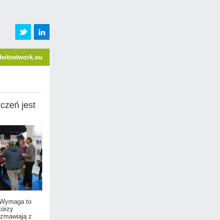
eitnetwork.eu
czeń jest
. Wymaga to
tórzy
ozmawiają z