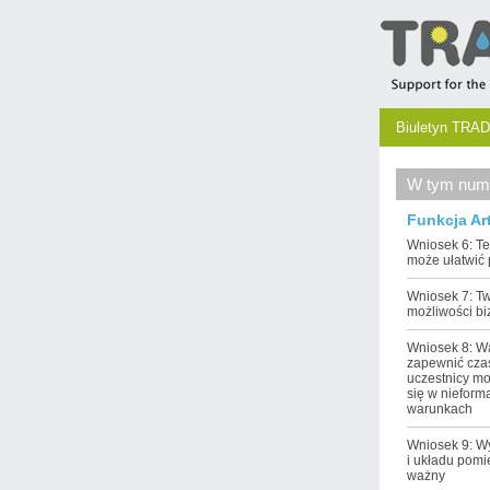
Biuletyn TRAD
W tym num
Funkcja Ar
Wniosek 6: T
może ułatwić
Wniosek 7: T
możliwości b
Wniosek 8: W
zapewnić cza
uczestnicy mo
się w nieform
warunkach
Wniosek 9: W
i układu pomi
ważny