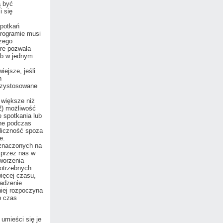
ą być
i się
spotkań
programie musi
zego
óre pozwala
ub w jednym
ejsze, jeśli
h
rzystosowane
większe niż
 2) możliwość
 spotkania lub
ne podczas
bliczność spoza
e.
znaczonych na
 przez nas w
tworzenia
potrzebnych
więcej czasu,
wadzenie
iej rozpoczyna
b czas
umieści się je