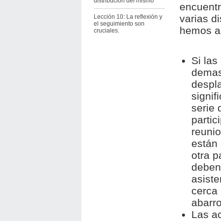
distribución del mismo
encuentr
varias d
Lección 10: La reflexión y
el seguimiento son
hemos ap
cruciales.
Si las
demas
despla
signif
serie 
partic
reunio
están
otra p
deben 
asist
cerca 
abarr
Las ac