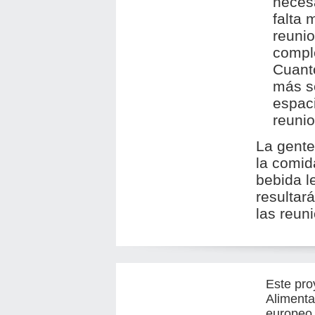
necesa
falta 
reunio
compl
Cuanto
más s
espaci
reunio
La gente
la comida
bebida le
resultar
las reun
Este pro
Alimenta
europeo 