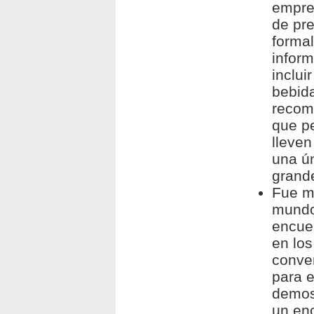
empre
de pr
formal
infor
inclui
bebida
recom
que pe
lleven
una ún
grande
Fue má
mundo
encue
en los
conve
para e
demos
un en