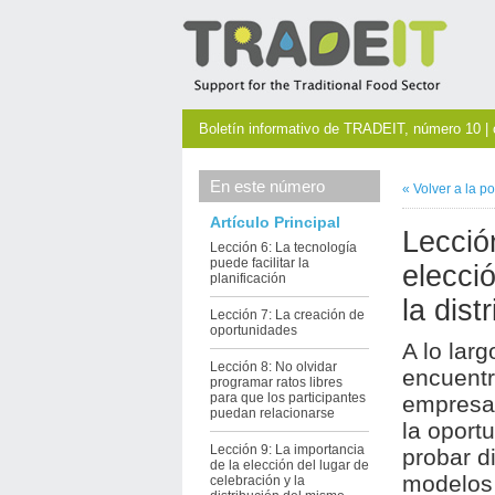
Boletín informativo de TRADEIT, número 10 | 
En este número
«
Volver a la
po
Artículo Principal
Lecció
Lección 6: La tecnología
puede facilitar la
elecció
planificación
la dist
Lección 7: La creación de
oportunidades
A lo larg
Lección 8: No olvidar
encuent
programar ratos libres
para que los participantes
empresar
puedan relacionarse
la oport
Lección 9: La importancia
probar di
de la elección del lugar de
modelos
celebración y la