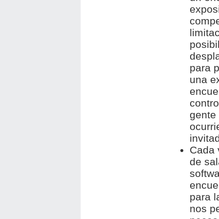
exposi
compe
limita
posibi
despla
para p
una ex
encue
contro
gente
ocurri
invita
Cada v
de sal
softwa
encuen
para l
nos p