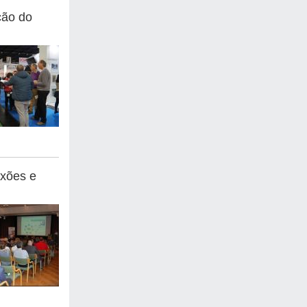
ção do
exões e