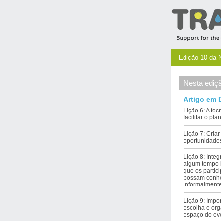
Edição 10 da 
Nesta ediç
Artigo em 
Lição 6: A te
facilitar o pl
Lição 7: Criar
oportunidade
Lição 8: Inte
algum tempo l
que os partic
possam conhe
informalment
Lição 9: Impo
escolha e or
espaço do ev