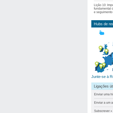
Lição 10: Imp
fundamental d
e seguimento
Hubs de re
Junte-se à
R
Ligações út
Enviar
uma hi
Enviar a um 
Subscrever »