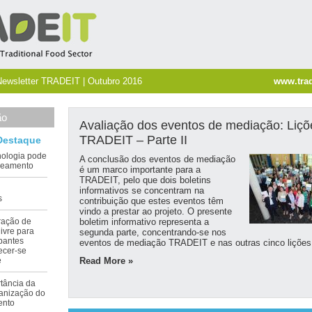
Newsletter TRADEIT | Outubro 2016
www.trad
ão
Avaliação dos eventos de mediação: Liçõ
TRADEIT – Parte II
Destaque
cnologia pode
A conclusão dos eventos de mediação
aneamento
é um marco importante para a
TRADEIT, pelo que dois boletins
informativos se concentram na
s
contribuição que estes eventos têm
vindo a prestar ao projeto. O presente
gração de
boletim informativo representa a
ivre para
segunda parte, concentrando-se nos
ipantes
eventos de mediação TRADEIT e nas outras cinco lições
cer-se
e
Read More »
rtância da
ganização do
ento