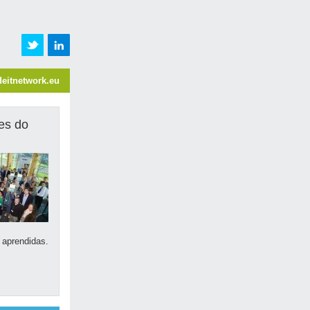
eitnetwork.eu
es do
 aprendidas.