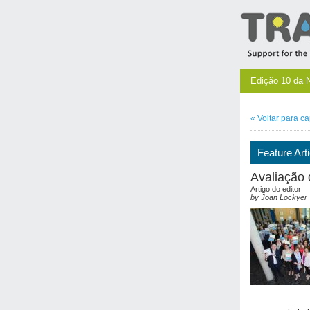
Edição 10 da 
«
Voltar para
ca
Feature Arti
Avaliação 
Artigo do editor
by Joan Lockyer