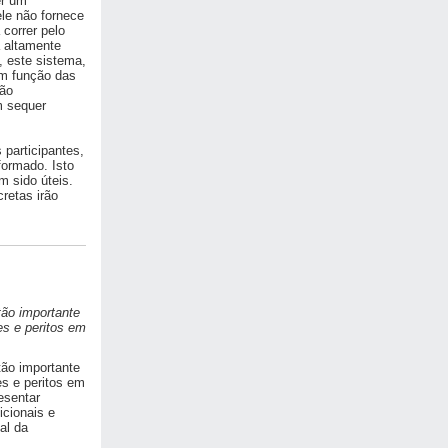
er um
ele não fornece
correr pelo
a altamente
 este sistema,
em função das
não
m sequer
participantes,
formado. Isto
m sido úteis.
retas irão
tão importante
es e peritos em
tão importante
es e peritos em
esentar
icionais e
al da