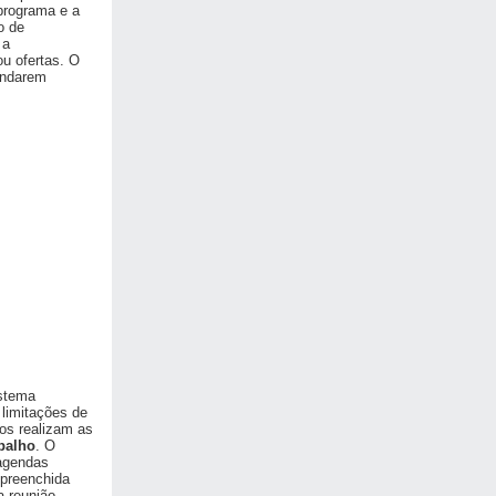
programa e a
o de
 a
u ofertas. O
endarem
istema
limitações de
os realizam as
balho
. O
 agendas
 preenchida
 reunião.