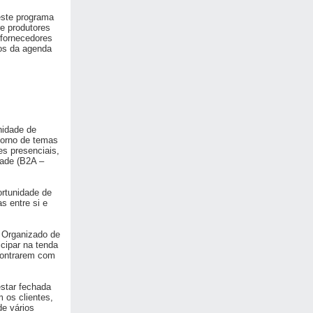
este programa
e produtores
 fornecedores
cos da agenda
nidade de
torno de temas
es presenciais,
dade (B2A –
ortunidade de
s entre si e
. Organizado de
cipar na tenda
contrarem com
estar fechada
 os clientes,
de vários