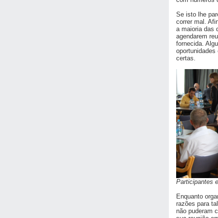
Se isto lhe pa
correr mal. Af
a maioria das 
agendarem reu
fornecida. Al
oportunidades 
certas.
Participantes
Enquanto orga
razões para ta
não puderam c