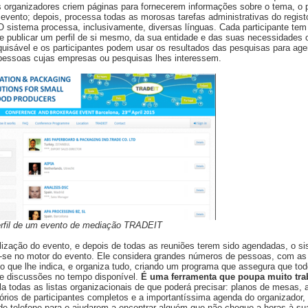
 organizadores criem páginas para fornecerem informações sobre o tema, o 
 evento; depois, processa todas as morosas tarefas administrativas do regist
 O sistema processa, inclusivamente, diversas línguas. Cada participante tem
e publicar um perfil de si mesmo, da sua entidade e das suas necessidades o
uisável e os participantes podem usar os resultados das pesquisas para ag
pessoas cujas empresas ou pesquisas lhes interessem.
erfil de um evento de mediação TRADEIT
lização do evento, e depois de todas as reuniões terem sido agendadas, o s
-se no motor do evento. Ele considera grandes números de pessoas, com as 
 que lhe indica, e organiza tudo, criando um programa que assegura que tod
 e discussões no tempo disponível.
É uma ferramenta que poupa muito tra
a todas as listas organizacionais de que poderá precisar: planos de mesas,
tórios de participantes completos e a importantíssima agenda do organizador,
 telefone para o ajudarem a encontrar alguém que não chegue a horas à sua