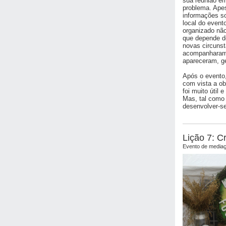
sua reunião e
problema. Apes
informações s
local do event
organizado nã
que depende de
novas circunst
acompanharam 
apareceram, ge
Após o evento,
com vista a ob
foi muito útil 
Mas, tal como 
desenvolver-s
Lição 7: C
Evento de mediaç