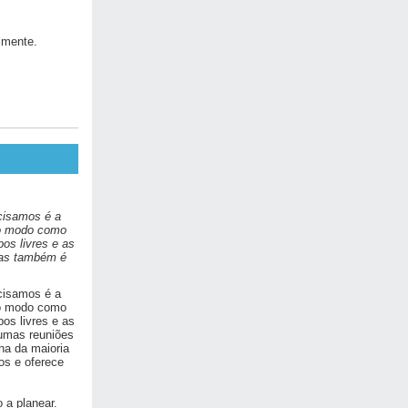
lmente.
cisamos é a
e o modo como
os livres e as
mas também é
cisamos é a
e o modo como
os livres e as
gumas reuniões
ha da maioria
os e oferece
 a planear.