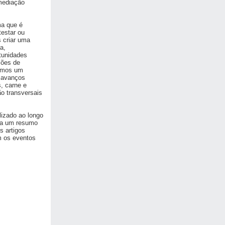
 mediação
ma que é
testar ou
 criar uma
a,
tunidades
ções de
vemos um
 avanços
s, carne e
o transversais
lizado ao longo
ara um resumo
 artigos
m os eventos