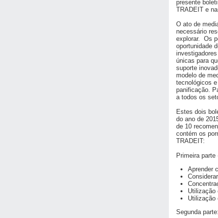
presente bolet
TRADEIT e nas 
O ato de medi
necessário res
explorar. Os p
oportunidade d
investigadores
únicas para qu
suporte inova
modelo de med
tecnológicos e
panificação. P
a todos os set
Estes dois bol
do ano de 2015
de 10 recomen
contém os por
TRADEIT:
Primeira parte 
Aprender c
Considerar
Concentraç
Utilização
Utilização
Segunda parte