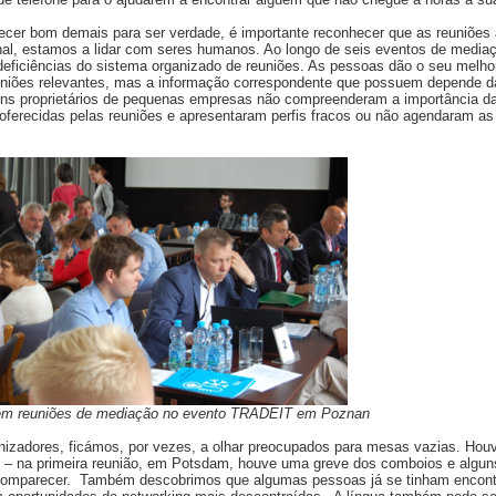
recer bom demais para ser verdade, é importante reconhecer que as reuniõe
inal, estamos a lidar com seres humanos. Ao longo de seis eventos de mediaç
deficiências do sistema organizado de reuniões. As pessoas dão o seu melho
niões relevantes, mas a informação correspondente que possuem depende d
guns proprietários de pequenas empresas não compreenderam a importância d
oferecidas pelas reuniões e apresentaram perfis fracos ou não agendaram as
 em reuniões de mediação no evento TRADEIT em Poznan
nizadores, ficámos, por vezes, a olhar preocupados para mesas vazias. Hou
l – na primeira reunião, em Potsdam, houve uma greve dos comboios e alguns
omparecer. Também descobrimos que algumas pessoas já se tinham encontr