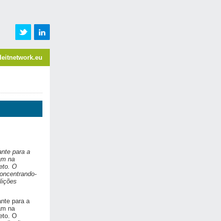
eitnetwork.eu
I
nte para a
am na
eto. O
concentrando-
lições
nte para a
am na
eto. O