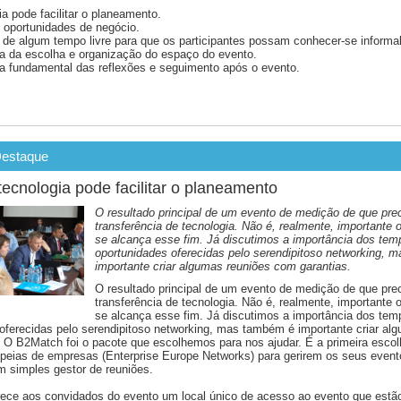
ia pode facilitar o planeamento.
 oportunidades de negócio.
 de algum tempo livre para que os participantes possam conhecer-se informa
a da escolha e organização do espaço do evento.
a fundamental das reflexões e seguimento após o evento.
Destaque
 tecnologia pode facilitar o planeamento
O resultado principal de um evento de medição de que pre
transferência de tecnologia. Não é, realmente, important
se alcança esse fim. Já discutimos a importância dos temp
oportunidades oferecidas pelo serendipitoso networking, 
importante criar algumas reuniões com garantias.
O resultado principal de um evento de medição de que pre
transferência de tecnologia. Não é, realmente, important
se alcança esse fim. Já discutimos a importância dos temp
oferecidas pelo serendipitoso networking, mas também é importante criar al
 O B2Match foi o pacote que escolhemos para nos ajudar. É a primeira escol
peias de empresas (Enterprise Europe Networks) para gerirem os seus event
 simples gestor de reuniões.
ece aos convidados do evento um local único de acesso ao evento que estão