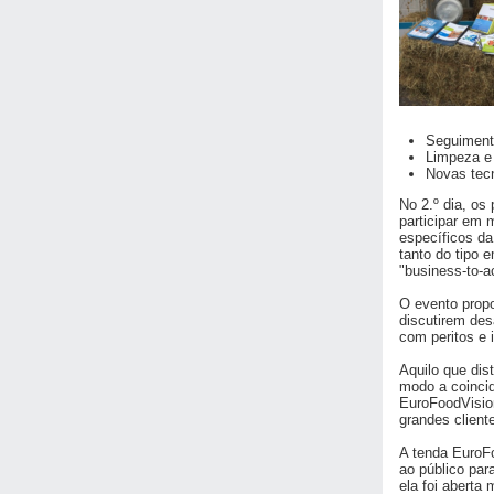
Seguimento
Limpeza e
Novas tec
No 2.º dia, os
participar em 
específicos da
tanto do tipo
"business-to-a
O evento propo
discutirem des
com peritos e 
Aquilo que dis
modo a coincid
EuroFoodVisio
grandes client
A tenda EuroFo
ao público par
ela foi aberta 