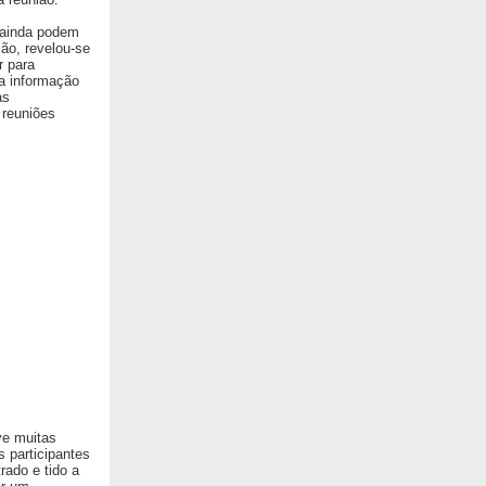
s ainda podem
ão, revelou-se
r para
a informação
as
 reuniões
ve muitas
 participantes
ado e tido a