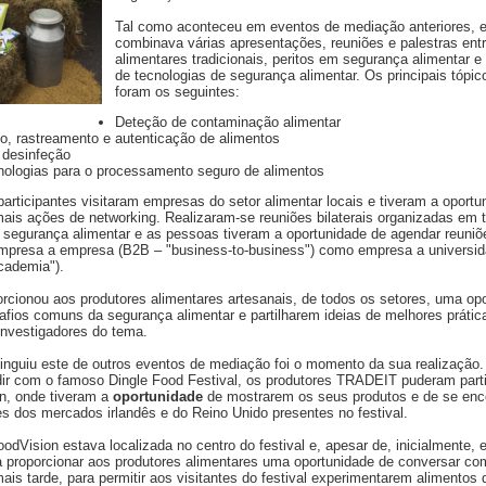
Tal como aconteceu em eventos de mediação anteriores, 
combinava várias apresentações, reuniões e palestras entr
alimentares tradicionais, peritos em segurança alimentar e
de tecnologias de segurança alimentar. Os principais tópi
foram os seguintes:
Deteção de contaminação alimentar
, rastreamento e autenticação de alimentos
 desinfeção
nologias para o processamento seguro de alimentos
 participantes visitaram empresas do setor alimentar locais e tiveram a oportu
mais ações de networking. Realizaram-se reuniões bilaterais organizadas em 
 segurança alimentar e as pessoas tiveram a oportunidade de agendar reuniõ
 empresa a empresa (B2B – "business-to-business") como empresa a universi
cademia").
rcionou aos produtores alimentares artesanais, de todos os setores, uma op
afios comuns da segurança alimentar e partilharem ideias de melhores prática
investigadores do tema.
tinguiu este de outros eventos de mediação foi o momento da sua realização
ir com o famoso Dingle Food Festival, os produtores TRADEIT puderam parti
n, onde tiveram a
oportunidade
de mostrarem os seus produtos e de se en
es dos mercados irlandês e do Reino Unido presentes no festival.
odVision estava localizada no centro do festival e, apesar de, inicialmente, 
a proporcionar aos produtores alimentares uma oportunidade de conversar com
mais tarde, para permitir aos visitantes do festival experimentarem alimentos 