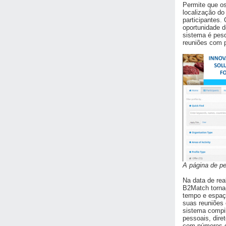
Permite que os
localização do
participantes.
oportunidade d
sistema é pesq
reuniões com 
A página de p
Na data de rea
B2Match torna
tempo e espaço
suas reuniões
sistema compil
pessoais, dire
com números de