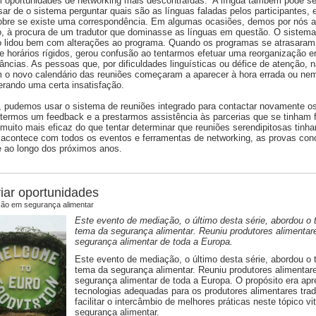
m oportunidades de networking mais descontraídas. A língua também pode s
ar de o sistema perguntar quais são as línguas faladas pelos participantes, 
obre se existe uma correspondência. Em algumas ocasiões, demos por nós a 
o, à procura de um tradutor que dominasse as línguas em questão. O sistem
o lidou bem com alterações ao programa. Quando os programas se atrasaram,
 horários rígidos, gerou confusão ao tentarmos efetuar uma reorganização 
âncias. As pessoas que, por dificuldades linguísticas ou défice de atenção, 
o novo calendário das reuniões começaram a aparecer à hora errada ou ne
rando uma certa insatisfação.
 pudemos usar o sistema de reuniões integrado para contactar novamente os 
termos um feedback e a prestarmos assistência às parcerias que se tinham 
e muito mais eficaz do que tentar determinar que reuniões serendipitosas tinha
acontece com todos os eventos e ferramentas de networking, as provas conc
e ao longo dos próximos anos.
riar oportunidades
ão em segurança alimentar
Este evento de mediação, o último desta série, abordou o 
tema da segurança alimentar. Reuniu produtores alimentar
segurança alimentar de toda a Europa.
Este evento de mediação, o último desta série, abordou o 
tema da segurança alimentar. Reuniu produtores alimentar
segurança alimentar de toda a Europa. O propósito era apr
tecnologias adequadas para os produtores alimentares trad
facilitar o intercâmbio de melhores práticas neste tópico vit
segurança alimentar.