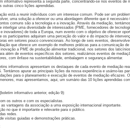
im informativo representa a segunda parte, concentrando-se nos eventos de
outras cinco lições aprendidas.
ação está a reunir indivíduos com um interesse comum. Pode ser um proble
olver, uma solução a oferecer ou uma abordagem diferente que é necessário 
ontos comuns são a tecnologia e a inovação. Através da mediação, tentámos
e interligar uma diversidade de interessados (PME, fornecedores de tecnologi
 e inovadores) de toda a Europa, num evento com o objetivo de oferecer opor
e os participantes adquiram uma perceção do valor e do impacto de interven
doras em setores pouco convencionais. Ao longo de seis eventos, desenvol
iação que oferece um exemplo de melhores práticas para a comunicação de
 inovação a PME de produção alimentar tradicional, nos setores dos laticínio
ara além de eventos específicos dos setores, realizámos eventos de mediaçã
ores, com ênfase na sustentabilidade, embalagem e segurança alimentar.
etins informativos apresentam os destaques de cada evento de mediação rea
. Tentámos apurar as principais lições da nossa experiência e usámo-las p
dações para o planeamento e execução de eventos de mediação eficazes. Os
menores, mas apresentamos, aqui, um sumário das 10 lições aprendidas co
(boletim informativo anterior, edição 9):
om os outros e com os especialistas.
 as vantagens da associação a uma exposição internacional importante.
ão no que é importante e relevante para o público.
 das redes.
 de visitas guiadas e demonstrações práticas.
: