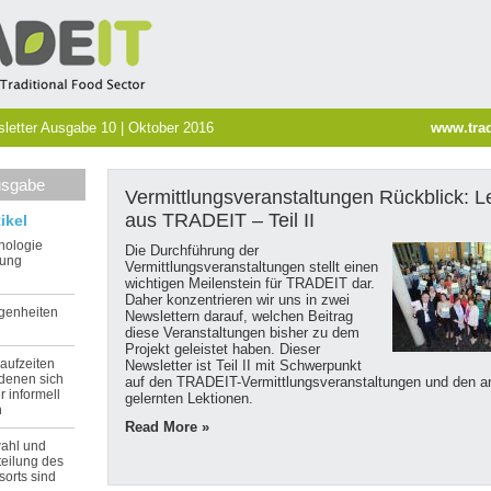
etter Ausgabe 10 | Oktober 2016
www.trad
usgabe
Vermittlungsveranstaltungen Rückblick: L
aus TRADEIT – Teil II
ikel
nologie
Die Durchführung der
nung
Vermittlungsveranstaltungen stellt einen
wichtigen Meilenstein für TRADEIT dar.
Daher konzentrieren wir uns in zwei
egenheiten
Newslettern darauf, welchen Beitrag
diese Veranstaltungen bisher zu dem
Projekt geleistet haben. Dieser
laufzeiten
Newsletter ist Teil II mit Schwerpunkt
 denen sich
auf den TRADEIT-Vermittlungsveranstaltungen und den a
r informell
gelernten Lektionen.
n
Read More »
wahl und
teilung des
sorts sind