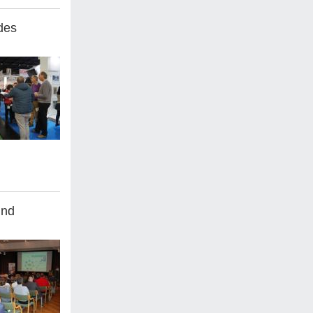
des
ind