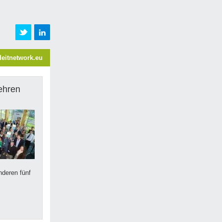
eitnetwork.eu
ehren
nderen fünf