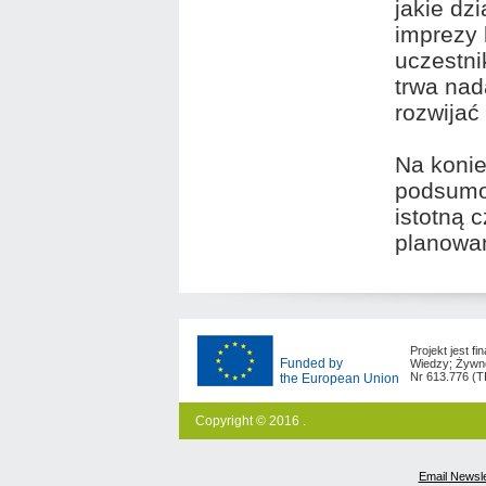
jakie dz
imprezy 
uczestni
trwa nad
rozwijać
Na konie
podsumow
istotną 
planowan
Projekt jest 
Funded by
Wiedzy; Żywno
Nr 613.776 (
the European Union
Copyright © 2016 .
Email Newsle