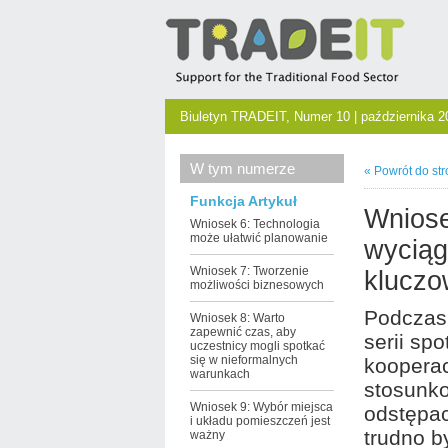
Biuletyn TRADEIT, Numer 10 | października 2
W tym numerze
« Powrót do str
Funkcja Artykuł
Wniose
Wniosek 6: Technologia
może ułatwić planowanie
wyciąg
Wniosek 7: Tworzenie
kluczo
możliwości biznesowych
Podczas
Wniosek 8: Warto
zapewnić czas, aby
serii sp
uczestnicy mogli spotkać
się w nieformalnych
koopera
warunkach
stosunko
Wniosek 9: Wybór miejsca
odstępa
i układu pomieszczeń jest
trudno b
ważny