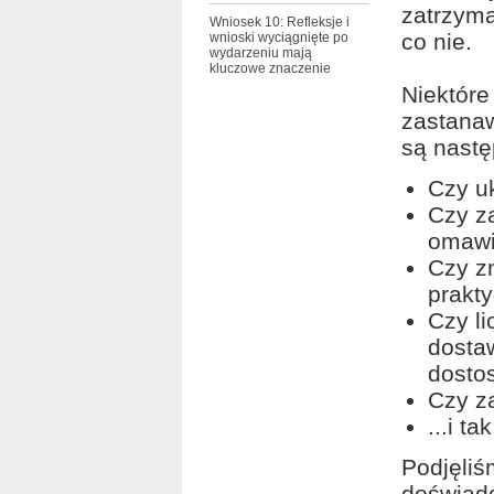
zatrzyma
Wniosek 10: Refleksje i
co nie.
wnioski wyciągnięte po
wydarzeniu mają
kluczowe znaczenie
Niektóre
zastanaw
są nastę
Czy u
Czy za
omawi
Czy zm
prakt
Czy li
dosta
dosto
Czy za
...i ta
Podjęliś
doświad