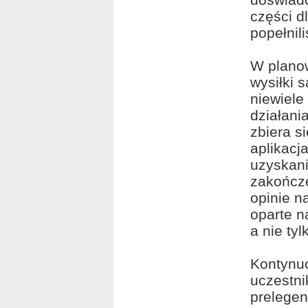
części d
popełnil
W planow
wysiłki 
niewiele
działani
zbiera s
aplikac
uzyskani
zakończe
opinie n
oparte n
a nie ty
Kontynuo
uczestni
prelegen