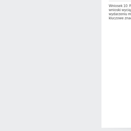
Wniosek 10: R
wnioski wycią
wydarzeniu m
kluczowe zna