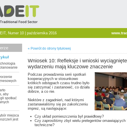
EIT, Numer 10 | października 2016
www.trad
erze
« Powrót do strony tytułowej
tykuł
Wniosek 10: Refleksje i wnioski wyciągnięt
echnologia
wydarzeniu mają kluczowe znaczenie
 planowanie
Podczas prowadzenia serii spotkań
worzenie
kooperacyjnych w stosunkowo
iznesowych
krótkich odstępach czasu trudno było
się zatrzymać i zastanowić, co działa
arto
dobrze, a co nie.
s, aby
gli spotkać
Niektóre z zagadnień, nad którymi
alnych
zastanawialiśmy się po zakończeniu
imprez, są następujące:
ybór miejsca
Czy układ pomieszczenia był prawidłowy?
eszczeń jest
Czy zaprosiliśmy zbyt wielu prelegentów omawiających 
techniczne?