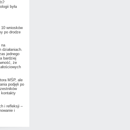
ch?
logii była
i 10 wniosków
my po drodze
 na
h działaniach.
zas jednego
a bardziej
ewność, że
całościowych
tora MŚP, ale
ania podjęli po
czestników
i kontakty
i refleksji –
nowanie i