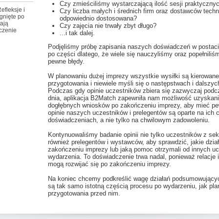
Czy zmieściliśmy wystarczającą ilość sesji praktyczny
efleksje i
Czy liczba małych i średnich firm oraz dostawców techno
gnięte po
odpowiednio dostosowana?
ają
Czy zajęcia nie trwały zbyt długo?
czenie
...i tak dalej.
Podjęliśmy próbę zapisania naszych doświadczeń w postac
po części dlatego, że wiele się nauczyliśmy oraz popełniliś
pewne błędy.
W planowaniu dużej imprezy wszystkie wysiłki są kierowane
przygotowania i niewiele myśli się o następstwach i dalszyc
Podczas gdy opinie uczestników zbiera się zazwyczaj podc
dnia, aplikacja B2Match zapewniła nam możliwość uzyskani
dogłębnych wniosków po zakończeniu imprezy, aby mieć p
opinie naszych uczestników i prelegentów są oparte na ich 
doświadczeniach, a nie tylko na chwilowym zadowoleniu.
Kontynuowaliśmy badanie opinii nie tylko uczestników z sek
również prelegentów i wystawców, aby sprawdzić, jakie dział
zakończeniu imprezy lub jaką pomoc otrzymali od innych u
wydarzenia. To doświadczenie trwa nadal, ponieważ relacje 
mogą rozwijać się po zakończeniu imprezy.
Na koniec chcemy podkreślić wagę działań podsumowujących 
są tak samo istotną częścią procesu po wydarzeniu, jak pla
przygotowania przed nim.