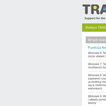
Biuletyn TRAD
W tym num
Funkcja Ar
Wniosek 6: T
może ułatwić
Wniosek 7: T
możliwości b
Wniosek 8: W
zapewnić cza
uczestnicy mo
się w nieform
warunkach
Wniosek 9: W
i układu pomi
ważny