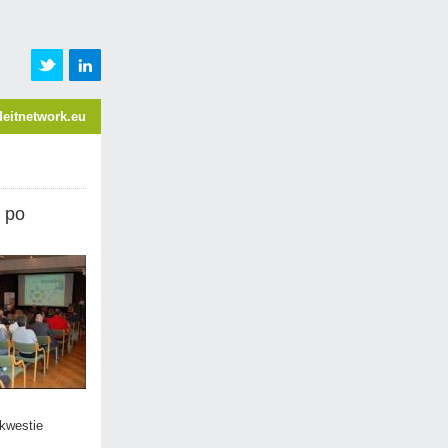
eitnetwork.eu
e po
kwestie